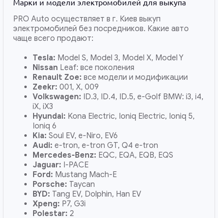
Марки и модели электромобилей для выкупа
PRO Auto осуществляет в г. Киев выкуп
электромобилей без посредников. Какие авто
чаще всего продают:
Tesla:
Model S, Model 3, Model X, Model Y
Nissan
Leaf: все поколения
Renault Zoe:
все модели и модификации
Zeekr:
001, X, 009
Volkswagen:
ID.3, ID.4, ID.5, e-Golf BMW: i3, i4,
iX, iX3
Hyundai:
Kona Electric, Ioniq Electric, Ioniq 5,
Ioniq 6
Kia:
Soul EV, e-Niro, EV6
Audi:
e-tron, e-tron GT, Q4 e-tron
Mercedes-Benz:
EQC, EQA, EQB, EQS
Jaguar:
I-PACE
Ford:
Mustang Mach-E
Porsche:
Taycan
BYD:
Tang EV, Dolphin, Han EV
Xpeng:
P7, G3i
Polestar:
2