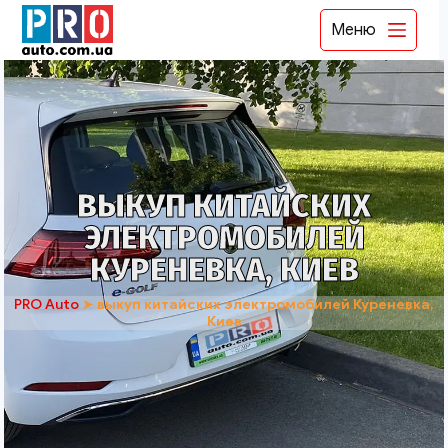
Меню
ВЫКУП КИТАЙСКИХ
ЭЛЕКТРОМОБИЛЕЙ
КУРЕНЕВКА, КИЕВ
PRO Auto
➤
выкуп китайских электромобилей Куреневка,
Киев