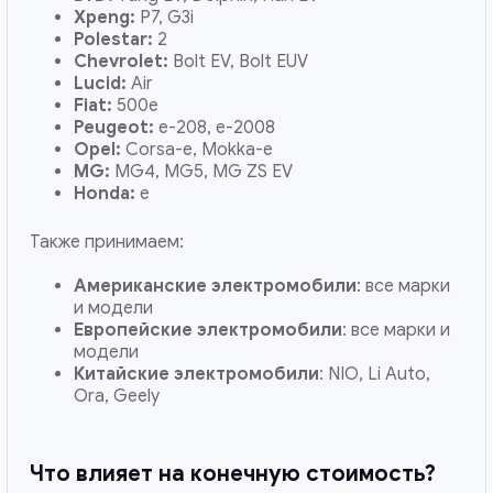
Xpeng:
P7, G3i
Polestar:
2
Chevrolet:
Bolt EV, Bolt EUV
Lucid:
Air
Fiat:
500e
Peugeot:
e-208, e-2008
Opel:
Corsa-e, Mokka-e
MG:
MG4, MG5, MG ZS EV
Honda:
e
Также принимаем:
Американские электромобили
: все марки
и модели
Европейские электромобили
: все марки и
модели
Китайские электромобили
: NIO, Li Auto,
Ora, Geely
Что влияет на конечную стоимость?