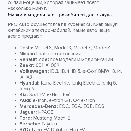
онлайн-оценки, которая занимает всего
несколько минут.
Марки и модели электромобилей для выкупа
PRO Auto осуществляет в Куреневка, Киев выкуп
китайских электромобилей. Какие авто чаще
всего продают:
Tesla:
Model S, Model 3, Model X, Model Y
Nissan
Leaf: все поколения
Renault Zoe:
все модели и модификации
Zeekr:
001, X, 009
Volkswagen:
ID.3, ID.4, ID.5, e-Golf BMW: i3, i4,
iX, iX3
Hyundai:
Kona Electric, Ioniq Electric, Ioniq 5,
Ioniq 6
Kia:
Soul EV, e-Niro, EV6
Audi:
e-tron, e-tron GT, Q4 e-tron
Mercedes-Benz:
EQC, EQA, EQB, EQS
Jaguar:
I-PACE
Ford:
Mustang Mach-E
Porsche:
Taycan
BYD:
Tang EV, Dolphin, Han EV