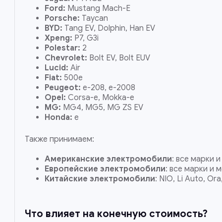
Ford:
Mustang Mach-E
Porsche:
Taycan
BYD:
Tang EV, Dolphin, Han EV
Xpeng:
P7, G3i
Polestar:
2
Chevrolet:
Bolt EV, Bolt EUV
Lucid:
Air
Fiat:
500e
Peugeot:
e-208, e-2008
Opel:
Corsa-e, Mokka-e
MG:
MG4, MG5, MG ZS EV
Honda:
e
Также принимаем:
Американские электромобили
: все марки 
Европейские электромобили
: все марки и 
Китайские электромобили
: NIO, Li Auto, Ora
Что влияет на конечную стоимость?