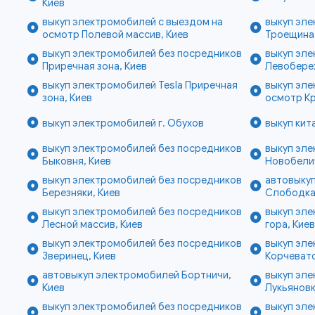
Киев
выкуп электромобилей с выездом на
выкуп эл
осмотр Полевой массив, Киев
Троещина,
выкуп электромобилей без посредников
выкуп эл
Приречная зона, Киев
Левобере
выкуп электромобилей Tesla Приречная
выкуп эле
зона, Киев
осмотр Кр
выкуп электромобилей г. Обухов
выкуп кит
выкуп электромобилей без посредников
выкуп эл
Быковня, Киев
Новобелич
выкуп электромобилей без посредников
автовыку
Березняки, Киев
Слободка
выкуп электромобилей без посредников
выкуп эле
Лесной массив, Киев
гора, Кие
выкуп электромобилей без посредников
выкуп эл
Зверинец, Киев
Корчевато
автовыкуп электромобилей Бортничи,
выкуп эл
Киев
Лукьяновк
выкуп электромобилей без посредников
выкуп эле