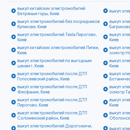
выкуп китайских электромобилей
выкуп эле
Ветряные горы, Киев
выкуп электромобилей без посредников
выкуп эл
Куликове, Киев
Багринова
выкуп электромобилей Tesla Пирогово,
выкуп эл
Киев
Киев
выкуп китайских электромобилей Липки,
выкуп эле
Киев
осмотр Но
выкуп электромобилей по выгодным
выкуп эле
ценам г. Киев
Киев
выкуп электромобилей после ДТП
выкуп эл
Голосеевский район, Киев
Ботаничес
выкуп электромобилей после ДТП
выкуп эле
Феофания, Киев
осмотр Та
выкуп электромобилей после ДТП
выкуп эле
Пирогово, Киев
Киев
выкуп электромобилей после ДТП
выкуп эле
Соломенский район, Киев
Оболонски
выкуп электромобилей Дорогожичи,
выкуп эле