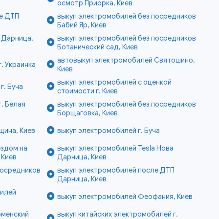
осмотр Приорка, Киев
е ДТП
выкуп электромобилей без посредников
Бабий Яр, Киев
 Дарница,
выкуп электромобилей без посредников
Ботанический сад, Киев
автовыкуп электромобилей Святошино,
. Украинка
Киев
выкуп электромобилей с оценкой
г. Буча
стоимости г. Киев
. Белая
выкуп электромобилей без посредников
Борщаговка, Киев
щина, Киев
выкуп электромобилей г. Буча
ездом на
выкуп электромобилей Tesla Нова
 Киев
Дарница, Киев
посредников
выкуп электромобилей после ДТП
Дарница, Киев
билей
выкуп электромобилей Феофания, Киев
оменский
выкуп китайских электромобилей г.