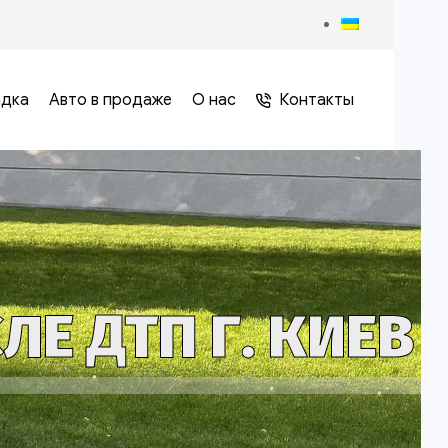
адка
Авто в продаже
О нас
Контакты
Е ДТП Г. КИЕВ