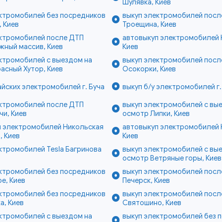
Шулявка, Киев
ектромобилей без посредников
выкуп электромобилей посл
 Киев
Троещина, Киев
ектромобилей после ДТП
автовыкуп электромобилей 
жный массив, Киев
Киев
ктромобилей с выездом на
выкуп электромобилей посл
асный Хутор, Киев
Осокорки, Киев
айских электромобилей г. Буча
выкуп б/у электромобилей г.
ектромобилей после ДТП
выкуп электромобилей с вы
и, Киев
осмотр Липки, Киев
п электромобилей Никольская
автовыкуп электромобилей 
, Киев
Киев
ктромобилей Tesla Багринова
выкуп электромобилей с вы
в
осмотр Ветряные горы, Киев
ектромобилей без посредников
выкуп электромобилей посл
е, Киев
Печерск, Киев
ектромобилей без посредников
выкуп электромобилей посл
а, Киев
Святошино, Киев
ктромобилей с выездом на
выкуп электромобилей без 