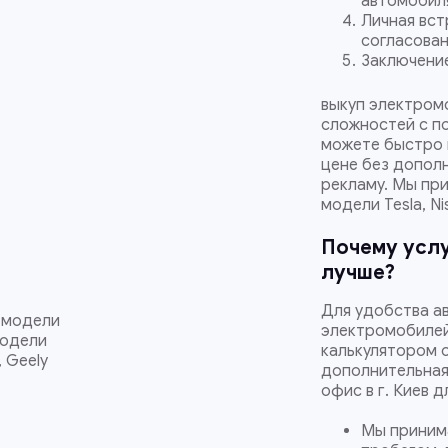
автомобиля
Личная вст
согласован
Заключение
выкуп электром
сложностей с по
можете быстро 
цене без дополн
рекламу. Мы при
модели Tesla, Ni
Почему услу
лучше?
Для удобства а
и модели
электромобилей
модели
калькулятором о
, Geely
дополнительная 
офис в г. Киев 
Мы принима