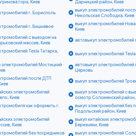
гринова гора, Киев
Дарницкий район, Киев
выкуп электромобилей посл
ктромобилей г. Борисполь
Никольская Слободка, Киев
выкуп электромобилей Нова
ктромобилей г. Вишнёвое
Киев
ктромобилей с выездом на
автовыкуп электромобилей г
рьковский массив, Киев
ктромобилей Tesla Татарка,
выкуп электромобилей Tesla 
п электромобилей Мостицкий
автовыкуп электромобилей г
иев
Церковь
ектромобилей после ДТП
выкуп электромобилей Трое
Киев
айских электромобилей
выкуп электромобилей с вы
ело, Киев
осмотр Соломенский район,
ктромобиля как оформить г.
выкуп электромобилей без 
Подольский район, Киев
айских электромобилей
выкуп китайских электромо
ссив, Киев
Березняки, Киев
ектромобилей без посредников
выкуп электромобилей Сол