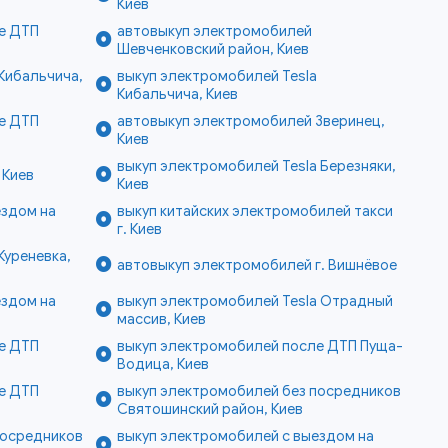
Киев
е ДТП
автовыкуп электромобилей
Шевченковский район, Киев
Кибальчича,
выкуп электромобилей Tesla
Кибальчича, Киев
е ДТП
автовыкуп электромобилей Зверинец,
Киев
выкуп электромобилей Tesla Березняки,
 Киев
Киев
ездом на
выкуп китайских электромобилей такси
г. Киев
Куреневка,
автовыкуп электромобилей г. Вишнёвое
ездом на
выкуп электромобилей Tesla Отрадный
массив, Киев
е ДТП
выкуп электромобилей после ДТП Пуща-
Водица, Киев
е ДТП
выкуп электромобилей без посредников
Святошинский район, Киев
посредников
выкуп электромобилей с выездом на