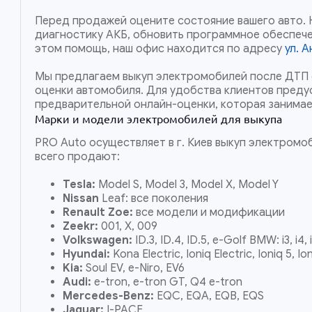
Перед продажей оцените состояние вашего авто.
диагностику АКБ, обновить программное обеспече
этом помощь, наш офис находится по адресу
ул. 
Мы предлагаем выкуп электромобилей после ДТП 
оценки автомобиля. Для удобства клиентов пред
предварительной онлайн-оценки, которая занимае
Марки и модели электромобилей для выкупа
PRO Auto осуществляет в г. Киев выкуп электромо
всего продают:
Tesla:
Model S, Model 3, Model X, Model Y
Nissan
Leaf: все поколения
Renault Zoe:
все модели и модификации
Zeekr:
001, X, 009
Volkswagen:
ID.3, ID.4, ID.5, e-Golf BMW: i3, i4, 
Hyundai:
Kona Electric, Ioniq Electric, Ioniq 5, Io
Kia:
Soul EV, e-Niro, EV6
Audi:
e-tron, e-tron GT, Q4 e-tron
Mercedes-Benz:
EQC, EQA, EQB, EQS
Jaguar:
I-PACE