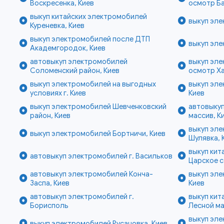
Воскресенка, Киев
осмотр Ба
выкуп китайских электромобилей
выкуп эле
Куреневка, Киев
выкуп электромобилей после ДТП
выкуп эле
Академгородок, Киев
автовыкуп электромобилей
выкуп эле
Соломенский район, Киев
осмотр Ха
выкуп электромобилей на выгодных
выкуп эле
условиях г. Киев
Киев
выкуп электромобилей Шевченковский
автовыку
район, Киев
массив, К
выкуп эл
выкуп электромобилей Бортничи, Киев
Шулявка, 
выкуп кит
автовыкуп электромобилей г. Васильков
Царское с
автовыкуп электромобилей Конча-
выкуп эле
Заспа, Киев
Киев
автовыкуп электромобилей г.
выкуп кит
Борисполь
Лесной ма
выкуп эл
выкуп электромобилей Русановка, Киев