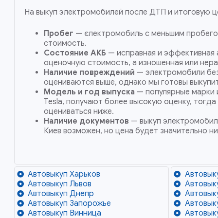
На выкуп электромобилей после ДТП и итоговую 
Пробег
— єлектромобиль с меньшим пробего
стоимость.
Состояние АКБ
— исправная и эффективная 
оценочную стоимость, а изношенная или нера
Наличие повреждений
— электромобили без
оцениваются выше, однако мы готовы выкупит
Модель и год выпуска
— популярные марки 
Tesla, получают более высокую оценку, тогда
оцениваться ниже.
Наличие документов
— выкуп электромобиле
Киев возможен, но цена будет значительно ни
Автовыкуп Харьков
Автовык
Автовыкуп Львов
Автовык
Автовыкуп Днепр
Автовык
Автовыкуп Запорожье
Автовык
Автовыкуп Винница
Автовык