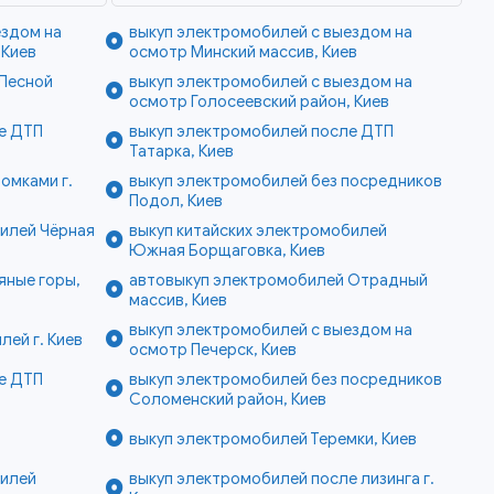
ездом на
выкуп электромобилей с выездом на
 Киев
осмотр Минский массив, Киев
Лесной
выкуп электромобилей с выездом на
осмотр Голосеевский район, Киев
е ДТП
выкуп электромобилей после ДТП
Татарка, Киев
омками г.
выкуп электромобилей без посредников
Подол, Киев
билей Чёрная
выкуп китайских электромобилей
Южная Борщаговка, Киев
яные горы,
автовыкуп электромобилей Отрадный
массив, Киев
выкуп электромобилей с выездом на
лей г. Киев
осмотр Печерск, Киев
е ДТП
выкуп электромобилей без посредников
Соломенский район, Киев
выкуп электромобилей Теремки, Киев
билей
выкуп электромобилей после лизинга г.