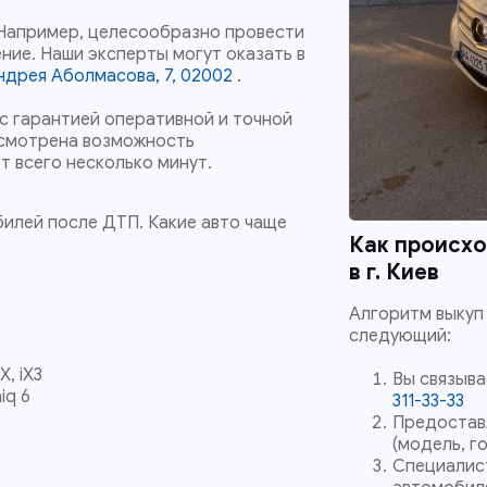
 Например, целесообразно провести
ние. Наши эксперты могут оказать в
Андрея Аболмасова, 7, 02002
.
с гарантией оперативной и точной
усмотрена возможность
т всего несколько минут.
билей после ДТП. Какие авто чаще
Как происх
в
г. Киев
Алгоритм выкуп
следующий:
iX, iX3
Вы связыва
niq 6
311-33-33
Предостав
(модель, го
Специалис