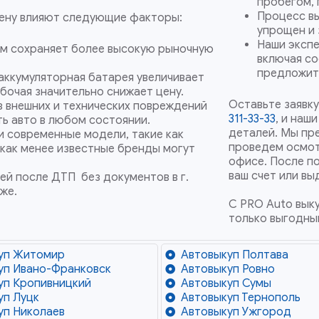
пробегом, 
Процесс в
цену влияют следующие факторы:
упрощен и 
Наши экспе
м сохраняет более высокую рыночную
включая со
предложить
аккумуляторная батарея увеличивает
бочая значительно снижает цену.
Оставьте заявку
 внешних и технических повреждений
311-33-33
, и наш
ь авто в любом состоянии.
деталей. Мы пр
и современные модели, такие как
проведем осмотр
 как менее известные бренды могут
офисе. После п
ваш счет или вы
й после ДТП без документов в г.
же.
С PRO Auto вык
только выгодны
уп Житомир
Автовыкуп Полтава
уп Ивано-Франковск
Автовыкуп Ровно
уп Кропивницкий
Автовыкуп Сумы
уп Луцк
Автовыкуп Тернополь
уп Николаев
Автовыкуп Ужгород