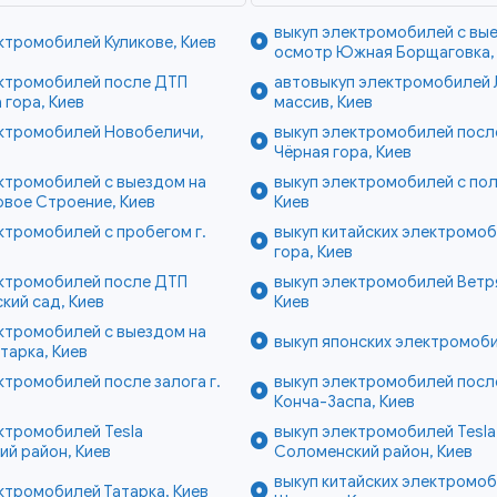
выкуп электромобилей с вы
ктромобилей Куликове, Киев
осмотр Южная Борщаговка,
ектромобилей после ДТП
автовыкуп электромобилей 
 гора, Киев
массив, Киев
ектромобилей Новобеличи,
выкуп электромобилей посл
Чёрная гора, Киев
ктромобилей с выездом на
выкуп электромобилей с пол
вое Строение, Киев
Киев
ктромобилей с пробегом г.
выкуп китайских электромо
гора, Киев
ектромобилей после ДТП
выкуп электромобилей Ветр
кий сад, Киев
Киев
ктромобилей с выездом на
выкуп японских электромоби
тарка, Киев
ктромобилей после залога г.
выкуп электромобилей посл
Конча-Заспа, Киев
ктромобилей Tesla
выкуп электромобилей Tesla
й район, Киев
Соломенский район, Киев
выкуп китайских электромо
ктромобилей Татарка, Киев