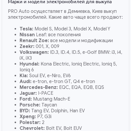
Марки и модели электромобилей для выкупа
PRO Auto осуществляет в Демиевка, Киев выкуп
электромобилей. Какие авто чаще всего продают:
Tesla:
Model S, Model 3, Model X, Model Y
Nissan
Leaf: все поколения
Renault Zoe:
все модели и модификации
Zeekr:
001, X, 009
Volkswagen:
ID.3, ID.4, ID.5, e-Golf BMW: i3, i4,
iX, iX3
Hyundai:
Kona Electric, Ioniq Electric, Ioniq 5,
Ioniq 6
Kia:
Soul EV, e-Niro, EV6
Audi:
e-tron, e-tron GT, Q4 e-tron
Mercedes-Benz:
EQC, EQA, EQB, EQS
Jaguar:
I-PACE
Ford:
Mustang Mach-E
Porsche:
Taycan
BYD:
Tang EV, Dolphin, Han EV
Xpeng:
P7, G3i
Polestar:
2
Chevrolet:
Bolt EV, Bolt EUV