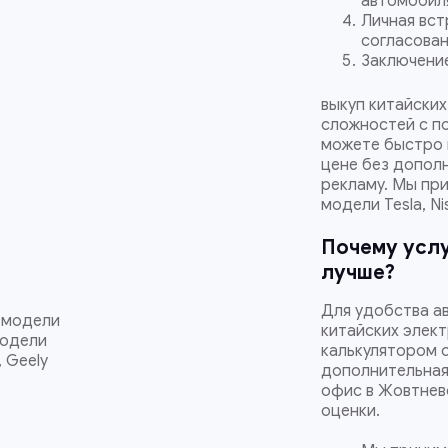
автомобиля
Личная вст
согласован
Заключение
выкуп китайски
сложностей с по
можете быстро 
цене без дополн
рекламу. Мы при
модели Tesla, Ni
Почему услу
лучше?
Для удобства а
и модели
китайских элек
модели
калькулятором о
, Geely
дополнительная 
офис в Жовтнев
оценки.