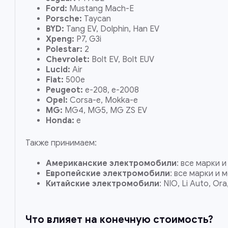
Ford:
Mustang Mach-E
Porsche:
Taycan
BYD:
Tang EV, Dolphin, Han EV
Xpeng:
P7, G3i
Polestar:
2
Chevrolet:
Bolt EV, Bolt EUV
Lucid:
Air
Fiat:
500e
Peugeot:
e-208, e-2008
Opel:
Corsa-e, Mokka-e
MG:
MG4, MG5, MG ZS EV
Honda:
e
Также принимаем:
Американские электромобили
: все марки 
Европейские электромобили
: все марки и 
Китайские электромобили
: NIO, Li Auto, Ora
Что влияет на конечную стоимость?