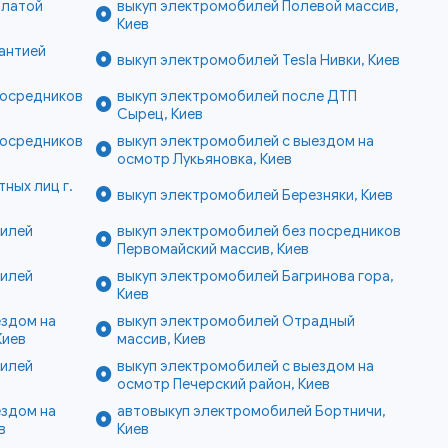
платой
выкуп электромобилей Полевой массив,
Киев
антией
выкуп электромобилей Tesla Нивки, Киев
посредников
выкуп электромобилей после ДТП
Сырец, Киев
посредников
выкуп электромобилей с выездом на
осмотр Лукьяновка, Киев
ных лиц г.
выкуп электромобилей Березняки, Киев
билей
выкуп электромобилей без посредников
Первомайский массив, Киев
билей
выкуп электромобилей Багринова гора,
Киев
ездом на
выкуп электромобилей Отрадный
Киев
массив, Киев
билей
выкуп электромобилей с выездом на
осмотр Печерский район, Киев
ездом на
автовыкуп электромобилей Бортничи,
в
Киев