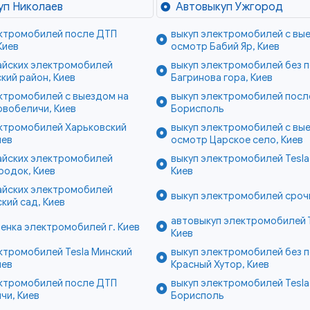
уп Николаев
Автовыкуп Ужгород
ектромобилей после ДТП
выкуп электромобилей с вы
Киев
осмотр Бабий Яр, Киев
айских электромобилей
выкуп электромобилей без 
кий район, Киев
Багринова гора, Киев
ктромобилей с выездом на
выкуп электромобилей после
овобеличи, Киев
Борисполь
ектромобилей Харьковский
выкуп электромобилей с вы
иев
осмотр Царское село, Киев
айских электромобилей
выкуп электромобилей Tesla
родок, Киев
Киев
айских электромобилей
выкуп электромобилей срочн
кий сад, Киев
автовыкуп электромобилей 
ценка электромобилей г. Киев
Киев
ктромобилей Tesla Минский
выкуп электромобилей без 
иев
Красный Хутор, Киев
ектромобилей после ДТП
выкуп электромобилей Tesla 
чи, Киев
Борисполь