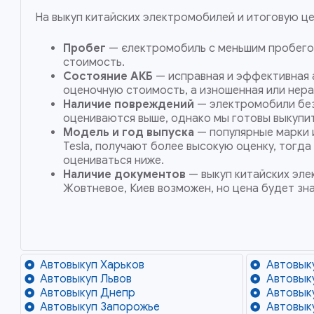
На выкуп китайских электромобилей и итоговую ц
Пробег
— єлектромобиль с меньшим пробего
стоимость.
Состояние АКБ
— исправная и эффективная 
оценочную стоимость, а изношенная или нера
Наличие повреждений
— электромобили без
оцениваются выше, однако мы готовы выкупит
Модель и год выпуска
— популярные марки 
Tesla, получают более высокую оценку, тогда
оцениваться ниже.
Наличие документов
— выкуп китайских эле
Жовтневое, Киев возможен, но цена будет зн
Автовыкуп Харьков
Автовык
Автовыкуп Львов
Автовык
Автовыкуп Днепр
Автовык
Автовыкуп Запорожье
Автовык