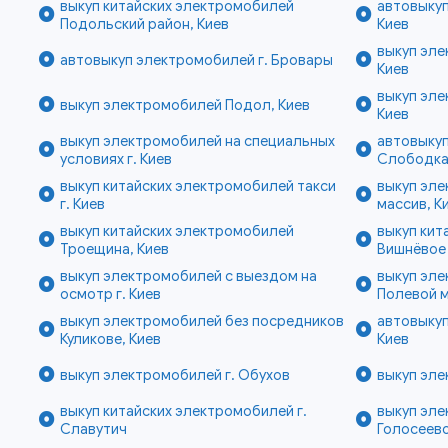
выкуп китайских электромобилей
автовыкуп
Подольский район, Киев
Киев
выкуп эле
автовыкуп электромобилей г. Бровары
Киев
выкуп эле
выкуп электромобилей Подол, Киев
Киев
выкуп электромобилей на специальных
автовыку
условиях г. Киев
Слободка
выкуп китайских электромобилей такси
выкуп эл
г. Киев
массив, К
выкуп китайских электромобилей
выкуп кит
Троещина, Киев
Вишнёвое
выкуп электромобилей с выездом на
выкуп эл
осмотр г. Киев
Полевой м
выкуп электромобилей без посредников
автовыкуп
Куликове, Киев
Киев
выкуп электромобилей г. Обухов
выкуп эле
выкуп китайских электромобилей г.
выкуп эл
Славутич
Голосеево