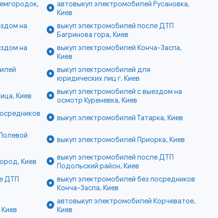
емгородок,
автовыкуп электромобилей Русановка,
Киев
ездом на
выкуп электромобилей после ДТП
Багринова гора, Киев
ездом на
выкуп электромобилей Конча-Заспа,
Киев
билей
выкуп электромобилей для
юридических лиц г. Киев
выкуп электромобилей с выездом на
ица, Киев
осмотр Куреневка, Киев
посредников
выкуп электромобилей Татарка, Киев
 Полевой
выкуп электромобилей Приорка, Киев
выкуп электромобилей после ДТП
ород, Киев
Подольский район, Киев
е ДТП
выкуп электромобилей без посредников
Конча-Заспа, Киев
автовыкуп электромобилей Корчеватое,
 Киев
Киев