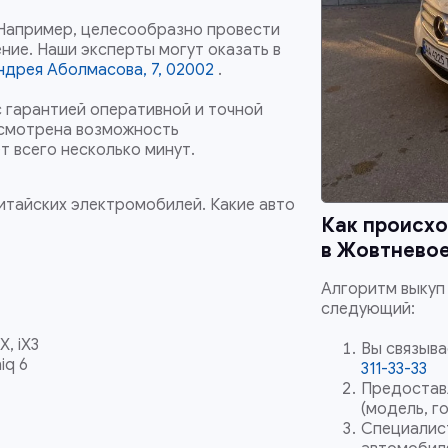
 Например, целесообразно провести
ние. Наши эксперты могут оказать в
Андрея Аболмасова, 7, 02002
.
 гарантией оперативной и точной
усмотрена возможность
т всего несколько минут.
итайских электромобилей. Какие авто
Как происхо
в
Жовтневое
Алгоритм выкуп
следующий:
iX, iX3
Вы связыва
niq 6
311-33-33
Предостав
(модель, го
Специалис