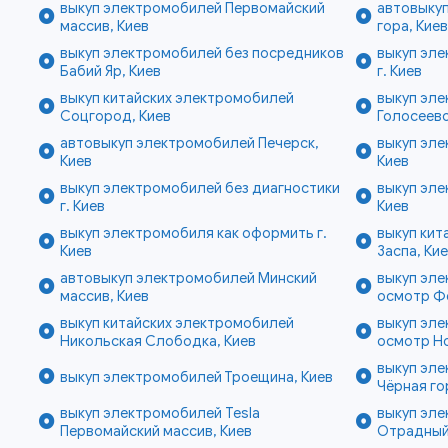
выкуп электромобилей Первомайский
автовыку
массив, Киев
гора, Кие
выкуп электромобилей без посредников
выкуп эл
Бабий Яр, Киев
г. Киев
выкуп китайских электромобилей
выкуп эл
Соцгород, Киев
Голосеево
автовыкуп электромобилей Печерск,
выкуп эле
Киев
Киев
выкуп электромобилей без диагностики
выкуп эле
г. Киев
Киев
выкуп электромобиля как оформить г.
выкуп кит
Киев
Заспа, Ки
автовыкуп электромобилей Минский
выкуп эле
массив, Киев
осмотр Ф
выкуп китайских электромобилей
выкуп эле
Никольская Слободка, Киев
осмотр Но
выкуп эл
выкуп электромобилей Троещина, Киев
Чёрная го
выкуп электромобилей Tesla
выкуп эл
Первомайский массив, Киев
Отрадный