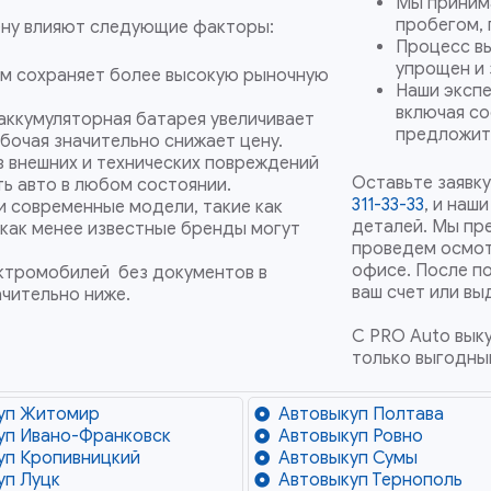
Мы принима
пробегом, 
ену влияют следующие факторы:
Процесс в
упрощен и 
м сохраняет более высокую рыночную
Наши экспе
включая со
аккумуляторная батарея увеличивает
предложить
бочая значительно снижает цену.
 внешних и технических повреждений
Оставьте заявку
ь авто в любом состоянии.
311-33-33
, и наш
и современные модели, такие как
деталей. Мы пр
 как менее известные бренды могут
проведем осмотр
офисе. После п
ктромобилей без документов в
ваш счет или вы
ачительно ниже.
С PRO Auto вык
только выгодны
уп Житомир
Автовыкуп Полтава
уп Ивано-Франковск
Автовыкуп Ровно
уп Кропивницкий
Автовыкуп Сумы
уп Луцк
Автовыкуп Тернополь