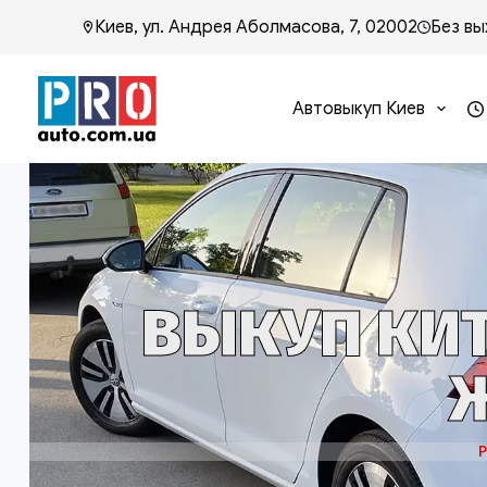
Киев, ул. Андрея Аболмасова, 7, 02002
Без вы
Автовыкуп Киев
ВЫКУП КИ
Ж