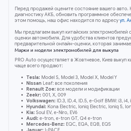
Перед продажей оцените состояние вашего авто.
диагностику АКБ, обновить программное обеспече
этом помощь, наш офис находится по адресу
ул. 
Мы предлагаем выкуп китайских электромобилей с
оценки автомобиля. Для удобства клиентов пред
предварительной онлайн-оценки, которая занимае
Марки и модели электромобилей для выкупа
PRO Auto осуществляет в Жовтневое, Киев выкуп к
чаще всего продают:
Tesla:
Model S, Model 3, Model X, Model Y
Nissan
Leaf: все поколения
Renault Zoe:
все модели и модификации
Zeekr:
001, X, 009
Volkswagen:
ID.3, ID.4, ID.5, e-Golf BMW: i3, i4, 
Hyundai:
Kona Electric, Ioniq Electric, Ioniq 5, Io
Kia:
Soul EV, e-Niro, EV6
Audi:
e-tron, e-tron GT, Q4 e-tron
Mercedes-Benz:
EQC, EQA, EQB, EQS
Jaguar:
I-PACE