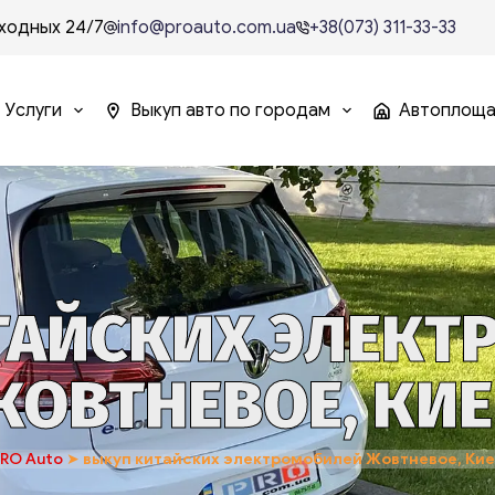
ходных 24/7
info@proauto.com.ua
+38(073) 311-33-33
Услуги
Выкуп авто по городам
Автоплощ
ТАЙСКИХ ЭЛЕКТ
ОВТНЕВОЕ, КИ
PRO Auto
➤
выкуп китайских электромобилей Жовтневое, Кие