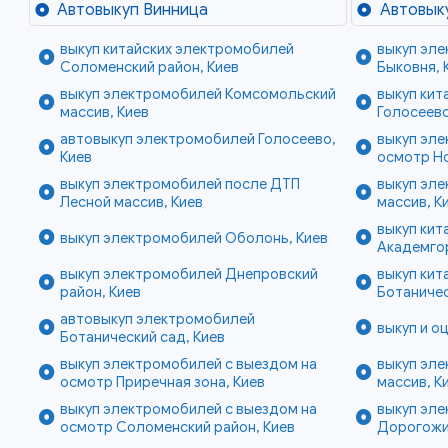
Автовыкуп Винница
Автовык
выкуп китайских электромобилей
выкуп эл
Соломенский район, Киев
Быковня, 
выкуп электромобилей Комсомольский
выкуп кит
массив, Киев
Голосеевс
автовыкуп электромобилей Голосеево,
выкуп эле
Киев
осмотр Н
выкуп электромобилей после ДТП
выкуп эл
Лесной массив, Киев
массив, К
выкуп кит
выкуп электромобилей Оболонь, Киев
Академго
выкуп электромобилей Днепровский
выкуп кит
район, Киев
Ботаничес
автовыкуп электромобилей
выкуп и о
Ботанический сад, Киев
выкуп электромобилей с выездом на
выкуп эле
осмотр Приречная зона, Киев
массив, К
выкуп электромобилей с выездом на
выкуп эл
осмотр Соломенский район, Киев
Дорогожи