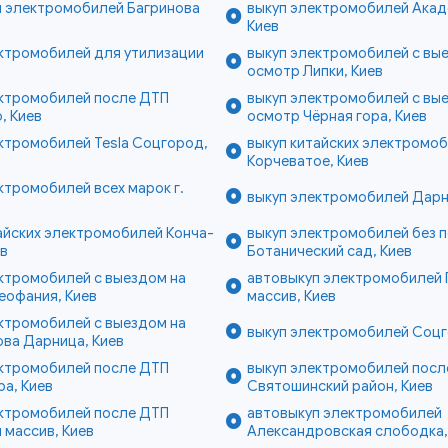
п электромобилей Багринова
выкуп электромобилей Акад
в
Киев
ектромобилей для утилизации
выкуп электромобилей с вы
осмотр Липки, Киев
ектромобилей после ДТП
выкуп электромобилей с вы
, Киев
осмотр Чёрная гора, Киев
ктромобилей Tesla Соцгород,
выкуп китайских электромо
Корчеватое, Киев
ктромобилей всех марок г.
выкуп электромобилей Дарн
айских электромобилей Конча-
выкуп электромобилей без 
ев
Ботанический сад, Киев
ктромобилей с выездом на
автовыкуп электромобилей
еофания, Киев
массив, Киев
ктромобилей с выездом на
выкуп электромобилей Соцг
ва Дарница, Киев
ектромобилей после ДТП
выкуп электромобилей посл
ра, Киев
Святошинский район, Киев
ектромобилей после ДТП
автовыкуп электромобилей
 массив, Киев
Александровская слободка,