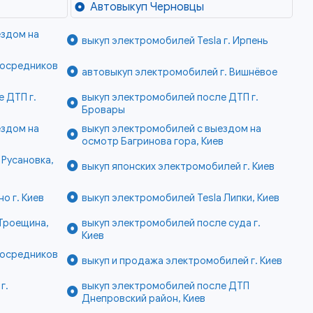
Автовыкуп Черновцы
ездом на
выкуп электромобилей Tesla г. Ирпень
посредников
автовыкуп электромобилей г. Вишнёвое
 ДТП г.
выкуп электромобилей после ДТП г.
Бровары
ездом на
выкуп электромобилей с выездом на
осмотр Багринова гора, Киев
 Русановка,
выкуп японских электромобилей г. Киев
о г. Киев
выкуп электромобилей Tesla Липки, Киев
Троещина,
выкуп электромобилей после суда г.
Киев
посредников
выкуп и продажа электромобилей г. Киев
г.
выкуп электромобилей после ДТП
Днепровский район, Киев