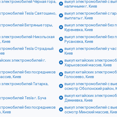
 электромобилей Чёрная гора,
выкуп электромобилей с вы
наличными г. Киев
ктромобилей Tesla Святошино,
выкуп электромобилей с гар
выплаты г. Киев
ктромобилей Ветряные горы,
выкуп электромобилей без 
Куреневка, Киев
п электромобилей Никольская
выкуп электромобилей без 
, Киев
Русановка, Киев
ектромобилей Tesla Отрадный
выкуп электромобилей у част
иев
Киев
айских электромобилей г.
выкуп китайских электромо
Харьковский массив, Киев
ектромобилей без посредников
выкуп китайских электромо
ассив, Киев
Голосеево, Киев
 электромобилей Татарка,
выкуп электромобилей с вы
осмотр Оболонский район, 
выкуп китайских электромо
ктромобилей Tesla г. Буча
Демиевка, Киев
ектромобилей без посредников
выкуп электромобилей с вы
, Киев
осмотр Минский массив, Кие