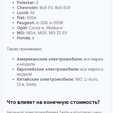
Polestar:
2
Chevrolet:
Bolt EV, Bolt EUV
Lucid:
Air
Fiat:
500e
Peugeot:
e-208, e-2008
Opel:
Corsa-e, Mokka-e
MG:
MG4, MG5, MG ZS EV
Honda:
e
Также принимаем:
Американские электромобили
: все марки
и модели
Европейские электромобили
: все марки и
модели
Китайские электромобили
: NIO, Li Auto,
Ora, Geely
Что влияет на конечную стоимость?
На выкуп электромобилей Tesla и итоговую цену