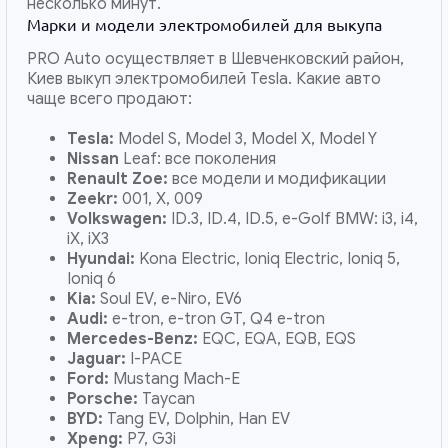
несколько минут.
Марки и модели электромобилей для выкупа
PRO Auto осуществляет в Шевченковский район,
Киев выкуп электромобилей Tesla. Какие авто
чаще всего продают:
Tesla:
Model S, Model 3, Model X, Model Y
Nissan
Leaf: все поколения
Renault Zoe:
все модели и модификации
Zeekr:
001, X, 009
Volkswagen:
ID.3, ID.4, ID.5, e-Golf BMW: i3, i4,
iX, iX3
Hyundai:
Kona Electric, Ioniq Electric, Ioniq 5,
Ioniq 6
Kia:
Soul EV, e-Niro, EV6
Audi:
e-tron, e-tron GT, Q4 e-tron
Mercedes-Benz:
EQC, EQA, EQB, EQS
Jaguar:
I-PACE
Ford:
Mustang Mach-E
Porsche:
Taycan
BYD:
Tang EV, Dolphin, Han EV
Xpeng:
P7, G3i