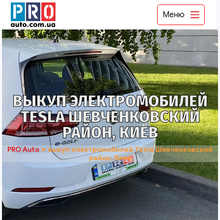
Меню
ВЫКУП ЭЛЕКТРОМОБИЛЕЙ
TESLA ШЕВЧЕНКОВСКИЙ
РАЙОН, КИЕВ
PRO Auto
➤
выкуп электромобилей Tesla Шевченковский
район, Киев