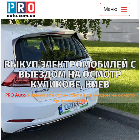
Меню
ВЫКУП ЭЛЕКТРОМОБИЛЕЙ С
ВЫЕЗДОМ НА ОСМОТР
КУЛИКОВЕ, КИЕВ
PRO Auto
➤
выкуп электромобилей с выездом на осмотр
Куликове, Киев