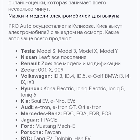
онлайн-оценки, которая занимает всего
несколько минут.
Марки и модели электромобилей для выкупа
PRO Auto осуществляет в Куликове, Киев выкуп
электромобилей с выездом на осмотр. Какие
авто чаще всего продают:
Tesla:
Model S, Model 3, Model X, Model Y
Nissan
Leaf: все поколения
Renault Zoe:
все модели и модификации
Zeekr:
001, X, 009
Volkswagen:
ID.3, ID.4, ID.5, e-Golf BMW: i3, i4,
iX, iX3
Hyundai:
Kona Electric, Ioniq Electric, Ioniq 5,
Ioniq 6
Kia:
Soul EV, e-Niro, EV6
Audi:
e-tron, e-tron GT, Q4 e-tron
Mercedes-Benz:
EQC, EQA, EQB, EQS
Jaguar:
I-PACE
Ford:
Mustang Mach-E
Porsche:
Taycan
BYD:
Tang EV, Dolphin, Han EV