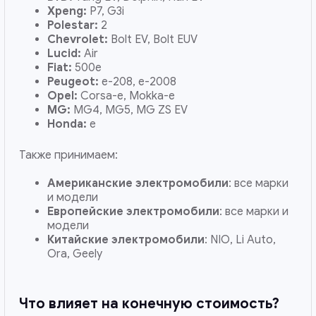
Xpeng:
P7, G3i
Polestar:
2
Chevrolet:
Bolt EV, Bolt EUV
Lucid:
Air
Fiat:
500e
Peugeot:
e-208, e-2008
Opel:
Corsa-e, Mokka-e
MG:
MG4, MG5, MG ZS EV
Honda:
e
Также принимаем:
Американские электромобили
: все марки
и модели
Европейские электромобили
: все марки и
модели
Китайские электромобили
: NIO, Li Auto,
Ora, Geely
Что влияет на конечную стоимость?