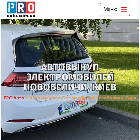
Меню
АВТОВЫКУП
ЭЛЕКТРОМОБИЛЕЙ
НОВОБЕЛИЧИ, КИЕВ
PRO Auto
➤
автовыкуп электромобилей Новобеличи, Киев