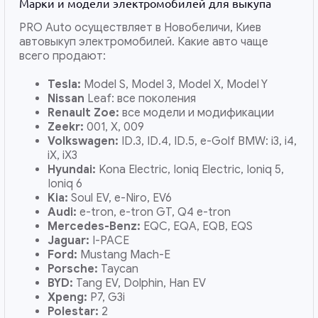
Марки и модели электромобилей для выкупа
PRO Auto осуществляет в Новобеличи, Киев
автовыкуп электромобилей. Какие авто чаще
всего продают:
Tesla:
Model S, Model 3, Model X, Model Y
Nissan
Leaf: все поколения
Renault Zoe:
все модели и модификации
Zeekr:
001, X, 009
Volkswagen:
ID.3, ID.4, ID.5, e-Golf BMW: i3, i4,
iX, iX3
Hyundai:
Kona Electric, Ioniq Electric, Ioniq 5,
Ioniq 6
Kia:
Soul EV, e-Niro, EV6
Audi:
e-tron, e-tron GT, Q4 e-tron
Mercedes-Benz:
EQC, EQA, EQB, EQS
Jaguar:
I-PACE
Ford:
Mustang Mach-E
Porsche:
Taycan
BYD:
Tang EV, Dolphin, Han EV
Xpeng:
P7, G3i
Polestar:
2