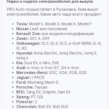
Марки и модели электромобилей для выкупа
PRO Auto осуществляет в Русановка, Киев выкуп
электромобилей. Какие авто чаще всего продают:
Tesla:
Model S, Model 3, Model X, Model Y
Nissan
Leaf: все поколения
Renault Zoe:
все модели и модификации
Zeekr:
001, X, 009
Volkswagen:
ID.3, ID.4, ID.5, e-Golf BMW: i3, i4,
iX, iX3
Hyundai:
Kona Electric, Ioniq Electric, Ioniq 5,
Ioniq 6
Kia:
Soul EV, e-Niro, EV6
Audi:
e-tron, e-tron GT, Q4 e-tron
Mercedes-Benz:
EQC, EQA, EQB, EQS
Jaguar:
I-PACE
Ford:
Mustang Mach-E
Porsche:
Taycan
BYD:
Tang EV, Dolphin, Han EV
Xpeng:
P7, G3i
Polestar:
2
Chevrolet:
Bolt EV, Bolt EUV