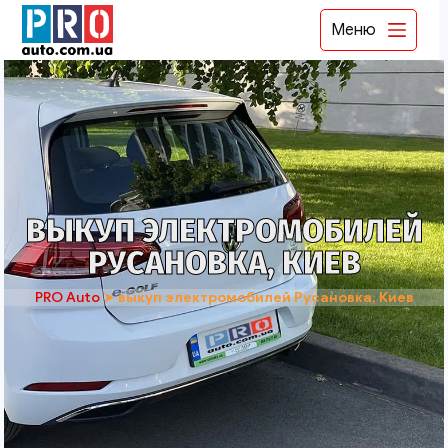
Меню
ВЫКУП ЭЛЕКТРОМОБИЛЕЙ
РУСАНОВКА, КИЕВ
PRO Auto
➤
выкуп электромобилей Русановка, Киев