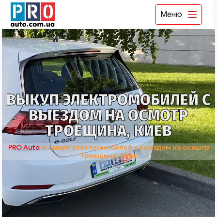
Меню
ВЫКУП ЭЛЕКТРОМОБИЛЕЙ С
ВЫЕЗДОМ НА ОСМОТР
ТРОЕЩИНА, КИЕВ
PRO Auto
➤
выкуп электромобилей с выездом на осмотр
Троещина, Киев