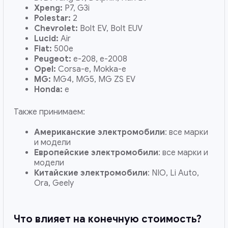
Xpeng:
P7, G3i
Polestar:
2
Chevrolet:
Bolt EV, Bolt EUV
Lucid:
Air
Fiat:
500e
Peugeot:
e-208, e-2008
Opel:
Corsa-e, Mokka-e
MG:
MG4, MG5, MG ZS EV
Honda:
e
Также принимаем:
Американские электромобили
: все марки
и модели
Европейские электромобили
: все марки и
модели
Китайские электромобили
: NIO, Li Auto,
Ora, Geely
Что влияет на конечную стоимость?