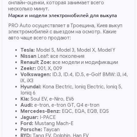
онлайн-оценки, которая занимает всего
несколько минут.
Марки и модели электромобилей для выкупа
PRO Auto осуществляет в Троещина, Киев выкуп
электромобилей с выездом на осмотр. Какие
авто чаще всего продают:
Tesla:
Model S, Model 3, Model X, Model Y
Nissan
Leaf: все поколения
Renault Zoe:
все модели и модификации
Zeekr:
001, X, 009
Volkswagen:
ID.3, ID.4, ID.5, e-Golf BMW: i3, i4,
iX, iX3
Hyundai:
Kona Electric, Ioniq Electric, Ioniq 5,
Ioniq 6
Kia:
Soul EV, e-Niro, EV6
Audi:
e-tron, e-tron GT, Q4 e-tron
Mercedes-Benz:
EQC, EQA, EQB, EQS
Jaguar:
I-PACE
Ford:
Mustang Mach-E
Porsche:
Taycan
BYD:
Tang EV, Dolphin, Han EV