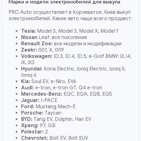
Марки и модели электромобилей для выкупа
PRO Auto осуществляет в Корчеватое, Киев выкуп
электромобилей. Какие авто чаще всего продают:
Tesla:
Model S, Model 3, Model X, Model Y
Nissan
Leaf: все поколения
Renault Zoe:
все модели и модификации
Zeekr:
001, X, 009
Volkswagen:
ID.3, ID.4, ID.5, e-Golf BMW: i3, i4,
iX, iX3
Hyundai:
Kona Electric, Ioniq Electric, Ioniq 5,
Ioniq 6
Kia:
Soul EV, e-Niro, EV6
Audi:
e-tron, e-tron GT, Q4 e-tron
Mercedes-Benz:
EQC, EQA, EQB, EQS
Jaguar:
I-PACE
Ford:
Mustang Mach-E
Porsche:
Taycan
BYD:
Tang EV, Dolphin, Han EV
Xpeng:
P7, G3i
Polestar:
2
Chevrolet:
Bolt EV, Bolt EUV