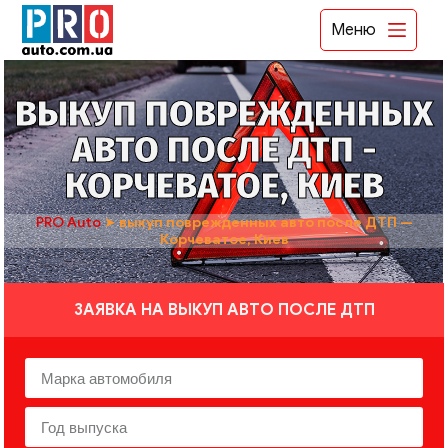
Меню
ВЫКУП ПОВРЕЖДЕННЫХ
АВТО ПОСЛЕ ДТП -
КОРЧЕВАТОЕ, КИЕВ
PRO Auto
➤
выкуп поврежденных авто после ДТП —
Корчеватое, Киев
ЗАЯВКА НА ВЫКУП АВТО ПОСЛЕ ДТП