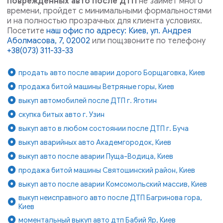
поврежденных авто после ДТП
не займёт много
времени, пройдет с минимальными формальностями
и на полностью прозрачных для клиента условиях.
Посетите
наш офис по адресу: Киев, ул. Андрея
Аболмасова, 7, 02002
или пощзвоните по телефону
+38(073) 311-33-33
продать авто после аварии дорого Борщаговка, Киев
продажа битой машины Ветряные горы, Киев
выкуп автомобилей после ДТП г. Яготин
скупка битых авто г. Узин
выкуп авто в любом состоянии после ДТП г. Буча
выкуп аварийных авто Академгородок, Киев
выкуп авто после аварии Пуща-Водица, Киев
продажа битой машины Святошинский район, Киев
выкуп авто после аварии Комсомольский массив, Киев
выкуп неисправного авто после ДТП Багринова гора,
Киев
моментальный выкуп авто дтп Бабий Яр, Киев