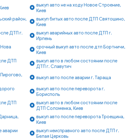
выкуп авто не на ходу Новое Строение,
Киев
Киев
ьский район,
выкуп битых авто после ДТП Святошино,
Киев
сле ДТП г.
выкуп аварийных авто после ДТП г.
Ирпень
 Нова
срочный выкуп авто после дтп Бортничи,
Киев
сле ДТП
выкуп авто в любом состоянии после
ДТП г. Славутич
 Пирогово,
выкуп авто после аварии г. Тараща
 дорого
выкуп авто после переворота г.
Борисполь
сле ДТП
выкуп авто в любом состоянии после
ДТП Соломенка, Киев
Дарница,
выкуп авто после переворота Троещина,
Киев
е аварии
выкуп неисправного авто после ДТП г.
Белая Церковь