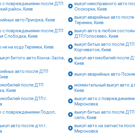
о с повреждениями после ДТП
выкуп неисправного авто по
кий район, Киев
Осокорки, Киев
выкуп аварийных авто после
рийных авто Приорка, Киев
Теремки, Киев
о с повреждениями после ДТП
выкуп авто в любом состоян
я Слободка, Киев
ДТП Голосеево, Киев
выкуп битых авто после ДТП
о не на ходу Теремки, Киев
Корчеватое, Киев
ыкуп битого авто Конча-Заспа,
выкуп автомобилей после ДТ
Киев
рийных авто после ДТП
выкуп аварийных авто Позняк
Киев
томобилей после ДТП
моментальный выкуп авто дт
а, Киев
Киев
омобилей после ДТП г.
выкуп авто с повреждениями
а
Мироновка
о с повреждениями Подол,
выкуп битых авто после ДТП
село, Киев
ыкуп авто после дтп г.
выкуп авто на запчасти после
а
Мироновка