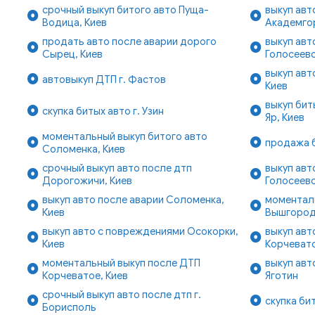
срочный выкуп битого авто Пуща-
выкуп авт
Водица, Киев
Академго
продать авто после аварии дорого
выкуп авт
Сырец, Киев
Голосеево
выкуп авт
автовыкуп ДТП г. Фастов
Киев
выкуп бит
скупка битых авто г. Узин
Яр, Киев
моментальный выкуп битого авто
продажа б
Соломенка, Киев
срочный выкуп авто после дтп
выкуп авт
Дорогожичи, Киев
Голосеевс
выкуп авто после аварии Соломенка,
моментал
Киев
Вышгородс
выкуп авто с повреждениями Осокорки,
выкуп авт
Киев
Корчевато
моментальный выкуп после ДТП
выкуп авт
Корчеватое, Киев
Яготин
срочный выкуп авто после дтп г.
скупка би
Борисполь