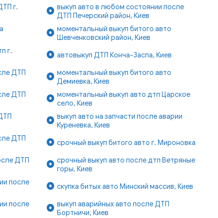
ТП г.
выкуп авто в любом состоянии после
ДТП Печерский район, Киев
а
моментальный выкуп битого авто
Шевченковский район, Киев
п г.
автовыкуп ДТП Конча-Заспа, Киев
сле ДТП
моментальный выкуп битого авто
Демиевка, Киев
сле ДТП
моментальный выкуп авто дтп Царское
село, Киев
ДТП
выкуп авто на запчасти после аварии
Куреневка, Киев
сле ДТП
срочный выкуп битого авто г. Мироновка
осле ДТП
срочный выкуп авто после дтп Ветряные
горы, Киев
ии после
скупка битых авто Минский массив, Киев
ии после
выкуп аварийных авто после ДТП
Бортничи, Киев