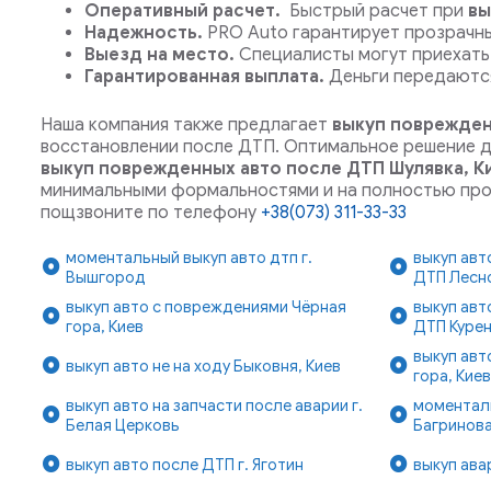
Оперативный расчет.
Быстрый расчет при
вы
Надежность.
PRO Auto гарантирует прозрачн
Выезд на место.
Специалисты могут приехать 
Гарантированная выплата.
Деньги передаются
Наша компания также предлагает
выкуп поврежден
восстановлении после ДТП.
Оптимальное решение дл
выкуп поврежденных авто после ДТП Шулявка, К
минимальными формальностями и на полностью проз
пощзвоните по телефону
+38(073) 311-33-33
моментальный выкуп авто дтп г.
выкуп авт
Вышгород
ДТП Лесно
выкуп авто с повреждениями Чёрная
выкуп авт
гора, Киев
ДТП Курен
выкуп авт
выкуп авто не на ходу Быковня, Киев
гора, Кие
выкуп авто на запчасти после аварии г.
моментал
Белая Церковь
Багринова
выкуп авто после ДТП г. Яготин
выкуп ава