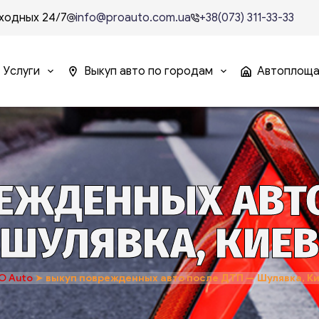
ходных 24/7
info@proauto.com.ua
+38(073) 311-33-33
Услуги
Выкуп авто по городам
Автоплощ
ЖДЕННЫХ АВТО
ШУЛЯВКА, КИЕ
O Auto
➤
выкуп поврежденных авто после ДТП — Шулявка, К