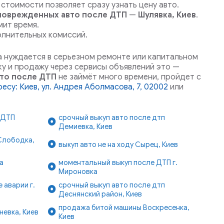
стоимости позволяет сразу узнать цену авто.
поврежденных авто после ДТП
—
Шулявка, Киев
.
мит время.
олнительных комиссий.
а нуждается в серьезном ремонте или капитальном
ку и продажу через сервисы объявлений это —
то после ДТП
не займёт много времени, пройдет с
есу: Киев, ул. Андрея Аболмасова, 7, 02002
или
 ДТП
срочный выкуп авто после дтп
Демиевка, Киев
Слободка,
выкуп авто не на ходу Сырец, Киев
а
моментальный выкуп после ДТП г.
Мироновка
 аварии г.
срочный выкуп авто после дтп
Деснянский район, Киев
продажа битой машины Воскресенка,
евка, Киев
Киев