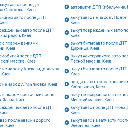
ыкуп авто после дтп
автовыкуп ДТП Кибальчича, 
я Слободка, Киев
рийных авто после ДТП
выкуп авто не на ходу Подол
Киев
Киев
врежденных авто после ДТП
выкуп поврежденных авто по
кий район, Киев
Киев
о с повреждениями
выкуп битых авто после ДТП
и, Киев
Дарница, Киев
томобилей после ДТП
выкуп неисправного авто по
кий массив, Киев
Лесной массив, Киев
о не на ходу Александровская
выкуп битых авто после ДТП
 Киев
Киев
продать авто после аварии
о не на ходу Лукьяновка, Киев
Кибальчича, Киев
о в любом состоянии после
выкуп неисправного авто по
-Заспа, Киев
Минский массив, Киев
врежденных авто после ДТП
выкуп авто после ДТП Нова 
 Киев
Киев
вто после аварии дорого
выкуп авто на запчасти посл
е, Киев
Зверинец, Киев