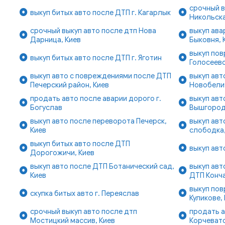
срочный в
выкуп битых авто после ДТП г. Кагарлык
Никольска
срочный выкуп авто после дтп Нова
выкуп ава
Дарница, Киев
Быковня, 
выкуп по
выкуп битых авто после ДТП г. Яготин
Голосеевс
выкуп авто с повреждениями после ДТП
выкуп авт
Печерский район, Киев
Новобелич
продать авто после аварии дорого г.
выкуп ав
Богуслав
Вышгородс
выкуп авто после переворота Печерск,
выкуп авт
Киев
слободка,
выкуп битых авто после ДТП
выкуп авт
Дорогожичи, Киев
выкуп авто после ДТП Ботанический сад,
выкуп авт
Киев
ДТП Конча
выкуп по
скупка битых авто г. Переяслав
Куликове,
срочный выкуп авто после дтп
продать а
Мостицкий массив, Киев
Корчевато