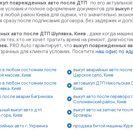
куп поврежденных авто после ДТП
по его актуальной 
ые условия и полное оформление документов для
выкуп 
в любой район Киева для оценки, что значительно эконо
 сразу после подписания договора, без задержек и доп
ных авто после ДТП Шулявка, Киев
, даже когда машин
я тех, кто не хочет тратить время на ремонт, диагности
иев.
PRO Auto гарантирует, что
выкуп поврежденных ав
рачных для клиента условиях. Посетите
наш офис по адр
о в любом состоянии после
выкуп аварийных авто после
й массив, Киев
Царское село, Киев
о в любом состоянии после
автовыкуп ДТП Никольская 
евка, Киев
Киев
о после аварии Багринова
выкуп авто после переворот
в
Соломенский район, Киев
ьный выкуп авто дтп
выкуп авто на запчасти после
 гора, Киев
Бровары
рийных авто г. Украинка
продажа битой машины Курен