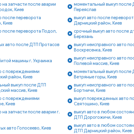
о на запчасти после аварии
моментальный выкуп после Д
родок, Киев
Переяслав
о после переворота
выкуп авто после переворот
, Киев
Дарницкий район, Киев
о после переворота Подол,
срочный выкуп авто после дт
Березань
ых авто после ДТП Протасов
выкуп неисправного авто по
Воскресенка, Киев
выкуп неисправного авто по
итой машины г. Украинка
Полевой массив, Киев
о с повреждениями
моментальный выкуп после 
кий район, Киев
Ветряные горы, Киев
ьный выкуп после ДТП
выкуп неисправного авто по
кий массив, Киев
Бортничи, Киев
о с повреждениями
выкуп поврежденных авто п
е, Киев
Святошино, Киев
о на запчасти после аварии г.
выкуп авто в любом состоян
ДТП Дорогожичи, Киев
выкуп авто в любом состоян
тых авто Голосеево, Киев
ДТП Дарницкий район, Киев