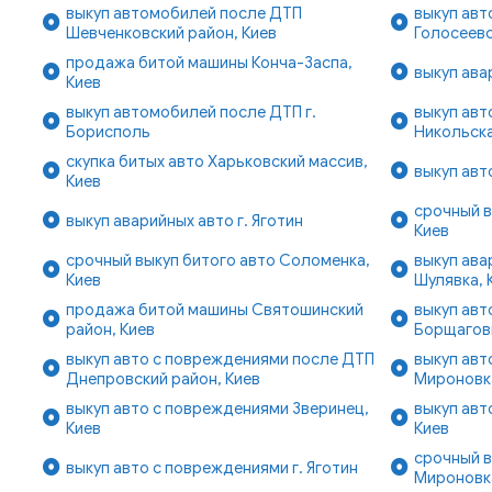
выкуп автомобилей после ДТП
выкуп авт
Шевченковский район, Киев
Голосеевс
продажа битой машины Конча-Заспа,
выкуп ава
Киев
выкуп автомобилей после ДТП г.
выкуп авт
Борисполь
Никольска
скупка битых авто Харьковский массив,
выкуп авт
Киев
срочный в
выкуп аварийных авто г. Яготин
Киев
срочный выкуп битого авто Соломенка,
выкуп ава
Киев
Шулявка, 
продажа битой машины Святошинский
выкуп ав
район, Киев
Борщаговк
выкуп авто с повреждениями после ДТП
выкуп авт
Днепровский район, Киев
Мироновк
выкуп авто с повреждениями Зверинец,
выкуп авт
Киев
Киев
срочный в
выкуп авто с повреждениями г. Яготин
Мироновк