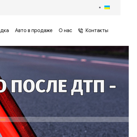
адка
Авто в продаже
О нас
Контакты
 ПОСЛЕ ДТП -
В
иев