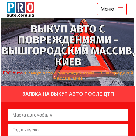
Меню
ВЫКУП АВТО С
ПОВРЕЖДЕНИЯМИ -
ВЫШГОРОДСКИЙ МАССИВ,
КИЕВ
PRO Auto
➤
выкуп авто с повреждениями — Вышгородский
массив, Киев
ЗАЯВКА НА ВЫКУП АВТО ПОСЛЕ ДТП