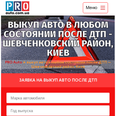
Меню
ВЫКУП АВТО В ЛЮБОМ
СОСТОЯНИИ ПОСЛЕ ДТП -
ШЕВЧЕНКОВСКИЙ РАЙОН,
КИЕВ
PRO Auto
➤
выкуп авто в любом состоянии после ДТП —
Шевченковский район, Киев
ЗАЯВКА НА ВЫКУП АВТО ПОСЛЕ ДТП