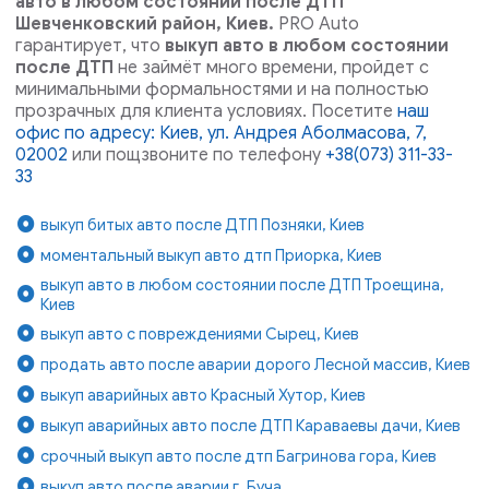
авто в любом состоянии после ДТП
Шевченковский район, Киев.
PRO Auto
гарантирует, что
выкуп авто в любом состоянии
после ДТП
не займёт много времени, пройдет с
минимальными формальностями и на полностью
прозрачных для клиента условиях. Посетите
наш
офис по адресу: Киев, ул. Андрея Аболмасова, 7,
02002
или пощзвоните по телефону
+38(073) 311-33-
33
выкуп битых авто после ДТП Позняки, Киев
моментальный выкуп авто дтп Приорка, Киев
выкуп авто в любом состоянии после ДТП Троещина,
Киев
выкуп авто с повреждениями Сырец, Киев
продать авто после аварии дорого Лесной массив, Киев
выкуп аварийных авто Красный Хутор, Киев
выкуп аварийных авто после ДТП Караваевы дачи, Киев
срочный выкуп авто после дтп Багринова гора, Киев
выкуп авто после аварии г. Буча