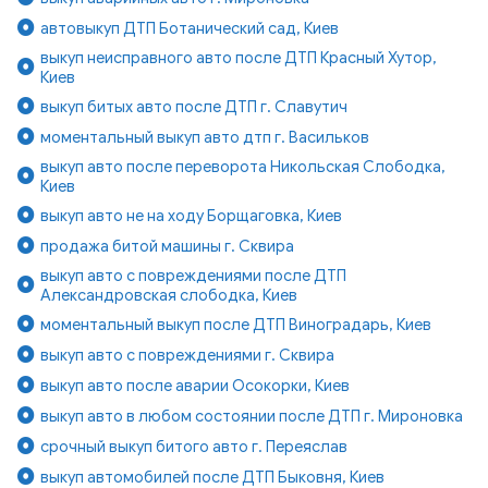
автовыкуп ДТП Ботанический сад, Киев
выкуп неисправного авто после ДТП Красный Хутор,
Киев
выкуп битых авто после ДТП г. Славутич
моментальный выкуп авто дтп г. Васильков
выкуп авто после переворота Никольская Слободка,
Киев
выкуп авто не на ходу Борщаговка, Киев
продажа битой машины г. Сквира
выкуп авто с повреждениями после ДТП
Александровская слободка, Киев
моментальный выкуп после ДТП Виноградарь, Киев
выкуп авто с повреждениями г. Сквира
выкуп авто после аварии Осокорки, Киев
выкуп авто в любом состоянии после ДТП г. Мироновка
срочный выкуп битого авто г. Переяслав
выкуп автомобилей после ДТП Быковня, Киев