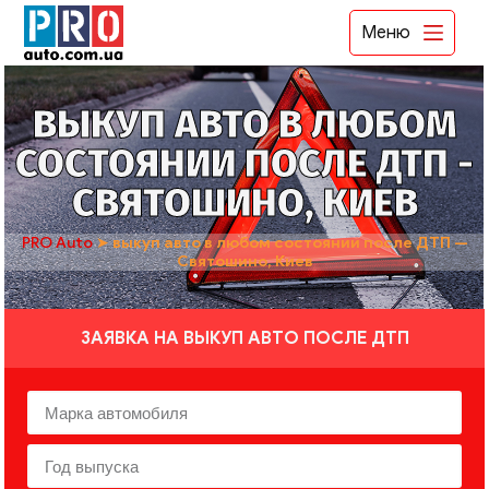
Меню
ВЫКУП АВТО В ЛЮБОМ
СОСТОЯНИИ ПОСЛЕ ДТП -
СВЯТОШИНО, КИЕВ
PRO Auto
➤
выкуп авто в любом состоянии после ДТП —
Святошино, Киев
ЗАЯВКА НА ВЫКУП АВТО ПОСЛЕ ДТП