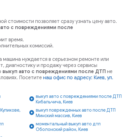
ой стоимости позволяет сразу узнать цену авто.
авто с повреждениями после
мит время.
олнительных комиссий.
да машина нуждается в серьезном ремонте или
нт, диагностику и продажу через сервисы
о
выкуп авто с повреждениями после ДТП
не
словиях. Посетите
наш офис по адресу: Киев, ул.
и
выкуп авто с повреждениями после ДТП
Кибальчича, Киев
Куликове,
выкуп поврежденных авто после ДТП
Минский массив, Киев
тп
моментальный выкуп авто дтп
Оболонский район, Киев