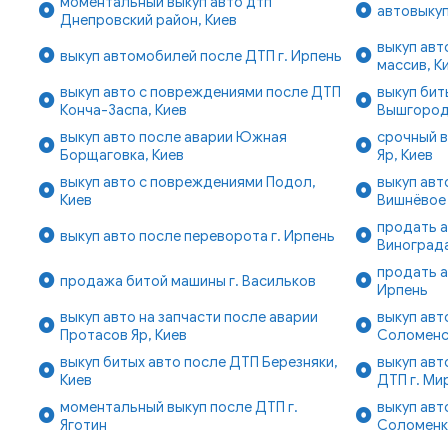
моментальный выкуп авто дтп
автовыкуп
Днепровский район, Киев
выкуп авт
выкуп автомобилей после ДТП г. Ирпень
массив, К
выкуп авто с повреждениями после ДТП
выкуп бит
Конча-Заспа, Киев
Вышгородс
выкуп авто после аварии Южная
срочный в
Борщаговка, Киев
Яр, Киев
выкуп авто с повреждениями Подол,
выкуп авт
Киев
Вишнёвое
продать а
выкуп авто после переворота г. Ирпень
Винограда
продать а
продажа битой машины г. Васильков
Ирпень
выкуп авто на запчасти после аварии
выкуп ав
Протасов Яр, Киев
Соломенск
выкуп битых авто после ДТП Березняки,
выкуп авт
Киев
ДТП г. Ми
моментальный выкуп после ДТП г.
выкуп авт
Яготин
Соломенк