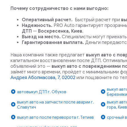
Почему сотрудничество с нами выгодно:
Оперативный расчет.
Быстрый расчет при
вы
Надежность.
PRO Auto гарантирует прозрачн
ДТП
—
Воскресенка, Киев
.
Выезд на место.
Специалисты могут приехать 
Гарантированная выплата.
Деньги передаются
Наша компания также предлагает
выкуп авто с по
капитальном восстановлении после ДТП.
Оптимально
объявлений это —
выкуп авто с повреждениями п
займёт много времени, пройдет с минимальными фо
Андрея Аболмасова, 7, 02002
или пощзвоните по те
выкуп ав
автовыкуп ДТП г. Обухов
Березняки
выкуп авто на запчасти после аварии г.
выкуп авт
Славутич
гора, Кие
выкуп авто после переворота г. Тетиев
срочный в