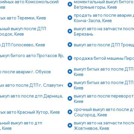
арийных авто Комсомольский
моментальный выкуп битого
иев
Ветряные горы, Киев
продать авто после аварии
тых авто Теремки, Киев
Конча-Заспа, Киев
ьный выкуп после ДТП
выкуп авто на запчасти после
родок, Киев
Березань
 ДТП Голосеево, Киев
выкуп авто после ДТП Троещ
ыкуп битого авто Протасов Яр,
продажа битой машины Пиро
выкуп битых авто после ДТП
о после аварии г. Обухов
Киев
выкуп битых авто после ДТП
ых авто после ДТП г. Славутич
Киев
ыкуп авто после дтп Дарница,
выкуп авто после переворот
Киев
срочный выкуп авто после д
тых авто Красный Хутор, Киев
Соцгород, Киев
ьный выкуп авто дтп
выкуп авто на запчасти посл
, Киев
Жовтневое, Киев