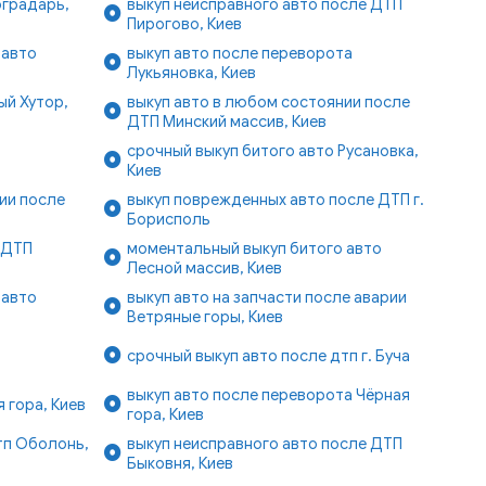
градарь,
выкуп неисправного авто после ДТП
Пирогово, Киев
 авто
выкуп авто после переворота
Лукьяновка, Киев
ый Хутор,
выкуп авто в любом состоянии после
ДТП Минский массив, Киев
срочный выкуп битого авто Русановка,
Киев
ии после
выкуп поврежденных авто после ДТП г.
Борисполь
 ДТП
моментальный выкуп битого авто
Лесной массив, Киев
 авто
выкуп авто на запчасти после аварии
Ветряные горы, Киев
срочный выкуп авто после дтп г. Буча
выкуп авто после переворота Чёрная
 гора, Киев
гора, Киев
тп Оболонь,
выкуп неисправного авто после ДТП
Быковня, Киев