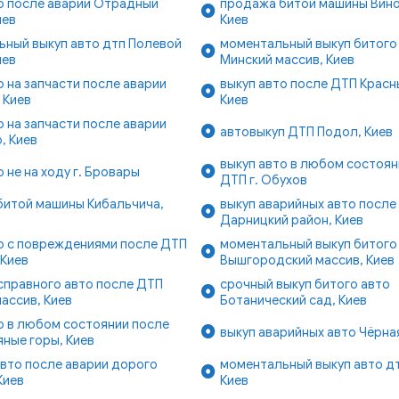
о после аварии Отрадный
продажа битой машины Вино
иев
Киев
ьный выкуп авто дтп Полевой
моментальный выкуп битого
иев
Минский массив, Киев
о на запчасти после аварии
выкуп авто после ДТП Красн
 Киев
Киев
о на запчасти после аварии
автовыкуп ДТП Подол, Киев
, Киев
выкуп авто в любом состоян
о не на ходу г. Бровары
ДТП г. Обухов
битой машины Кибальчича,
выкуп аварийных авто после
Дарницкий район, Киев
о с повреждениями после ДТП
моментальный выкуп битого
 Киев
Вышгородский массив, Киев
справного авто после ДТП
срочный выкуп битого авто
ассив, Киев
Ботанический сад, Киев
о в любом состоянии после
выкуп аварийных авто Чёрная
ные горы, Киев
вто после аварии дорого
моментальный выкуп авто д
Киев
Киев