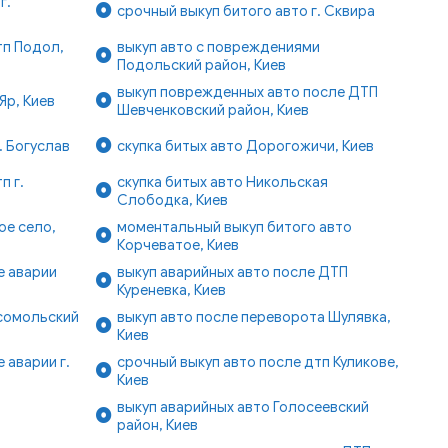
г.
срочный выкуп битого авто г. Сквира
тп Подол,
выкуп авто с повреждениями
Подольский район, Киев
выкуп поврежденных авто после ДТП
Яр, Киев
Шевченковский район, Киев
. Богуслав
скупка битых авто Дорогожичи, Киев
п г.
скупка битых авто Никольская
Слободка, Киев
ое село,
моментальный выкуп битого авто
Корчеватое, Киев
е аварии
выкуп аварийных авто после ДТП
Куреневка, Киев
сомольский
выкуп авто после переворота Шулявка,
Киев
 аварии г.
срочный выкуп авто после дтп Куликове,
Киев
выкуп аварийных авто Голосеевский
район, Киев