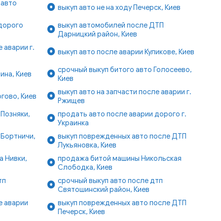
 авто
выкуп авто не на ходу Печерск, Киев
 дорого
выкуп автомобилей после ДТП
Дарницкий район, Киев
 аварии г.
выкуп авто после аварии Куликове, Киев
срочный выкуп битого авто Голосеево,
ина, Киев
Киев
выкуп авто на запчасти после аварии г.
гово, Киев
Ржищев
 Позняки,
продать авто после аварии дорого г.
Украинка
 Бортничи,
выкуп поврежденных авто после ДТП
Лукьяновка, Киев
а Нивки,
продажа битой машины Никольская
Слободка, Киев
тп
срочный выкуп авто после дтп
Святошинский район, Киев
е аварии
выкуп поврежденных авто после ДТП
Печерск, Киев