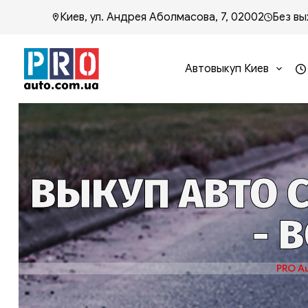
Киев, ул. Андрея Аболмасова, 7, 02002
Без вы
Автовыкуп Киев
ВЫКУП АВТО 
- 
PRO A