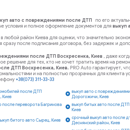
куп авто с повреждениями после ДТП
по его актуальн
ые условия и полное оформление документов для
выкуп 
в любой район Киева для оценки, что значительно эконо
 сразу после подписания договора, без задержек и доп
вреждениями после ДТП Воскресенка, Киев
, даже ког
е решение для тех, кто не хочет тратить время на ремо
осле ДТП Воскресенка, Киев.
PRO Auto гарантирует, чт
рмальностями и на полностью прозрачных для клиента у
лефону
+38(073) 311-33-33
томобилей после ДТП
выкуп авто с повреждениям
, Киев
Дорогожичи, Киев
о после переворота Багринова
выкуп битых авто после ДТП 
в
Киев
срочный выкуп авто после д
ыкуп битого авто Сырец, Киев
Деснянский район, Киев