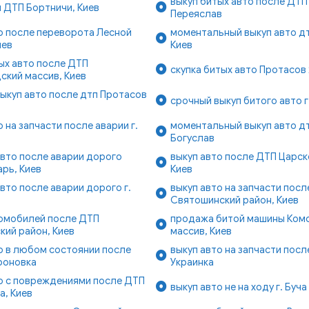
выкуп битых авто после ДТП 
 ДТП Бортничи, Киев
Переяслав
о после переворота Лесной
моментальный выкуп авто д
иев
Киев
ых авто после ДТП
скупка битых авто Протасов 
кий массив, Киев
ыкуп авто после дтп Протасов
срочный выкуп битого авто г
о на запчасти после аварии г.
моментальный выкуп авто дт
Богуслав
вто после аварии дорого
выкуп авто после ДТП Царск
рь, Киев
Киев
вто после аварии дорого г.
выкуп авто на запчасти посл
Святошинский район, Киев
томобилей после ДТП
продажа битой машины Ком
ий район, Киев
массив, Киев
о в любом состоянии после
выкуп авто на запчасти после
роновка
Украинка
о с повреждениями после ДТП
выкуп авто не на ходу г. Буча
а, Киев