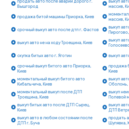
продать авто после аварии дорого г.
выкуп авт
Вышгород
массив, К
моментал
продажа битой машины Приорка, Киев
массив, К
выкуп авт
срочный выкуп авто после дтп г. Фастов
Пирогово,
выкуп авт
выкуп авто не на ходу Троещина, Киев
Голосеево
скупка битых авто г. Яготин
выкуп авт
срочный выкуп битого авто Приорка,
продажа 
Киев
Киев
моментальный выкуп битого авто
выкуп авт
Кибальчича, Киев
Оболонь,
моментальный выкуп после ДТП
выкуп неи
Троещина, Киев
Полевой м
выкуп битых авто после ДТП Сырец,
выкуп авт
Киев
ДТП Ветря
выкуп авто в любом состоянии после
продать а
ДТП г. Буча
Шулявка, 