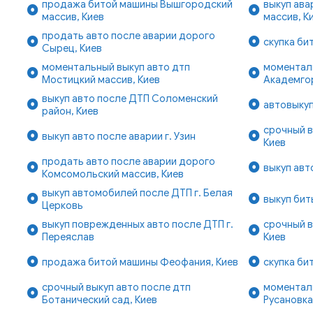
продажа битой машины Вышгородский
выкуп ав
массив, Киев
массив, К
продать авто после аварии дорого
скупка би
Сырец, Киев
моментальный выкуп авто дтп
моментал
Мостицкий массив, Киев
Академго
выкуп авто после ДТП Соломенский
автовыкуп
район, Киев
срочный в
выкуп авто после аварии г. Узин
Киев
продать авто после аварии дорого
выкуп авт
Комсомольский массив, Киев
выкуп автомобилей после ДТП г. Белая
выкуп бит
Церковь
выкуп поврежденных авто после ДТП г.
срочный в
Переяслав
Киев
продажа битой машины Феофания, Киев
скупка би
срочный выкуп авто после дтп
моментал
Ботанический сад, Киев
Русановка