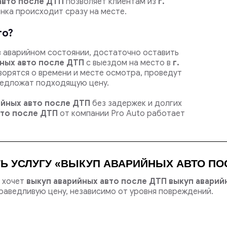
авто после ДТП
позволяет клиентам из
г.
нка происходит сразу на месте.
то?
в аварийном состоянии, достаточно оставить
ных авто после ДТП
с выездом на место в
г.
оворятся о времени и месте осмотра, проведут
редложат подходящую цену.
ийных авто после ДТП
без задержек и долгих
вто после ДТП
от компании Pro Auto работает
Ь УСЛУГУ «ВЫКУП АВАРИЙНЫХ АВТО ПОС
о хочет
выкуп аварийных авто после ДТП выкуп аварий
аведливую цену, независимо от уровня повреждений.