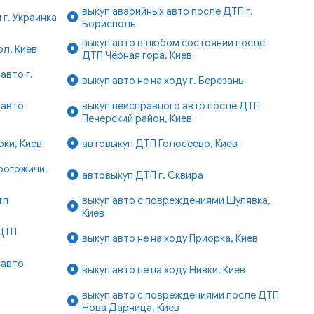
выкуп аварийных авто после ДТП г.
г. Украинка
Борисполь
выкуп авто в любом состоянии после
л, Киев
ДТП Чёрная гора, Киев
авто г.
выкуп авто не на ходу г. Березань
 авто
выкуп неисправного авто после ДТП
Печерский район, Киев
рки, Киев
автовыкуп ДТП Голосеево, Киев
рогожичи,
автовыкуп ДТП г. Сквира
тп
выкуп авто с повреждениями Шулявка,
Киев
ДТП
выкуп авто не на ходу Приорка, Киев
 авто
выкуп авто не на ходу Нивки, Киев
выкуп авто с повреждениями после ДТП
Нова Дарница, Киев