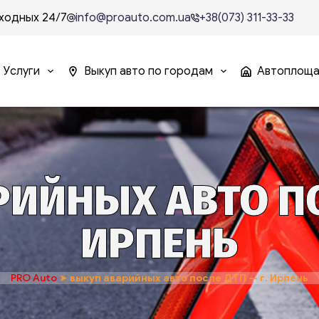
ходных 24/7
info@proauto.com.ua
+38(073) 311-33-33
Услуги
Выкуп авто по городам
Автоплощ
ИЙНЫХ АВТО ПОС
ИРПЕНЬ
PRO Auto
➤
выкуп аварийных авто после ДТП — г. Ирпень