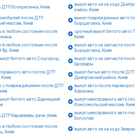
выкуп авто не на ходу Днеп
 ДТП Воскресенка, Киев
район, Киев
томобилей после ДТП
выкуп поврежденных авто п
ий массив, Киев
Борщаговка, Киев
о в любом состоянии после
срочный выкуп битого авто 
резань
Киев
о в любом состоянии после
выкуп авто на запчасти посл
 Яр, Киев
Борщаговка, Киев
ыкуп битого авто Соцгород,
выкуп авто на запчасти после
Бровары
справного авто после ДТП
выкуп битых авто после ДТП
 Киев
Днепровский район, Киев
о с повреждениями после ДТП
выкуп авто после переворота
Киев
Березань
ыкуп битого авто Дарницкий
выкуп неисправного авто по
ев
Комсомольский массив, Кие
выкуп неисправного авто пос
 ДТП Караваевы дачи, Киев
Богуслав
о в любом состоянии после
выкуп авто не на ходу Зверин
ц, Киев