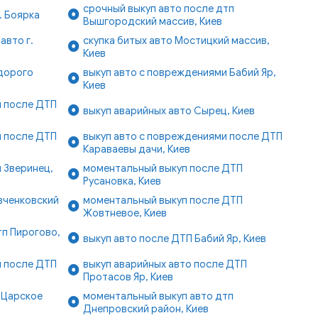
срочный выкуп авто после дтп
. Боярка
Вышгородский массив, Киев
авто г.
скупка битых авто Мостицкий массив,
Киев
 дорого
выкуп авто с повреждениями Бабий Яр,
Киев
и после ДТП
выкуп аварийных авто Сырец, Киев
и после ДТП
выкуп авто с повреждениями после ДТП
Караваевы дачи, Киев
 Зверинец,
моментальный выкуп после ДТП
Русановка, Киев
вченковский
моментальный выкуп после ДТП
Жовтневое, Киев
п Пирогово,
выкуп авто после ДТП Бабий Яр, Киев
и после ДТП
выкуп аварийных авто после ДТП
Протасов Яр, Киев
 Царское
моментальный выкуп авто дтп
Днепровский район, Киев