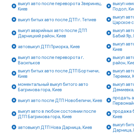
выкуп авто после переворота Зверинец,
выкуп неи
Киев
Подол, Ки
выкуп авт
выкуп битых авто после ДТП г. Тетиев
Царское с
выкуп аварийных авто после ДТП
выкуп авт
Дарницкий район, Киев
Бабий Яр,
выкуп авт
автовыкуп ДТП Приорка, Киев
Киев
выкуп авто после переворота г.
выкуп авт
Васильков
район, Ки
выкуп битых авто после ДТП Бортничи,
выкуп авт
Киев
Теремки, 
моментальный выкуп битого авто
выкуп авт
Багринова гора, Киев
Демиевка,
продать а
выкуп авто после ДТП Новобеличи, Киев
Первомайс
выкуп авто в любом состоянии после
продажа 
ДТП Багринова гора, Киев
Киев
выкуп бит
автовыкуп ДТП Нова Дарница, Киев
Дарница, 