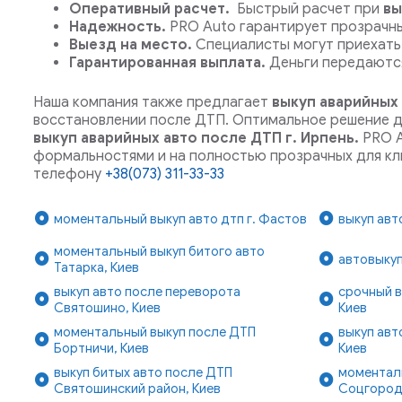
Оперативный расчет.
Быстрый расчет при
вы
Надежность.
PRO Auto гарантирует прозрачн
Выезд на место.
Специалисты могут приехать 
Гарантированная выплата.
Деньги передаются
Наша компания также предлагает
выкуп аварийных 
восстановлении после ДТП.
Оптимальное решение дл
выкуп аварийных авто после ДТП г. Ирпень.
PRO A
формальностями и на полностью прозрачных для кл
телефону
+38(073) 311-33-33
моментальный выкуп авто дтп г. Фастов
выкуп авт
моментальный выкуп битого авто
автовыкуп
Татарка, Киев
выкуп авто после переворота
срочный в
Святошино, Киев
Киев
моментальный выкуп после ДТП
выкуп авт
Бортничи, Киев
Киев
выкуп битых авто после ДТП
моментал
Святошинский район, Киев
Соцгород