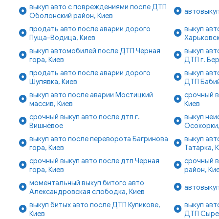
выкуп авто с повреждениями после ДТП
автовыкуп
Оболонский район, Киев
продать авто после аварии дорого
выкуп ав
Пуща-Водица, Киев
Харьковск
выкуп автомобилей после ДТП Чёрная
выкуп авт
гора, Киев
ДТП г. Бе
продать авто после аварии дорого
выкуп авт
Шулявка, Киев
ДТП Бабий
выкуп авто после аварии Мостицкий
срочный в
массив, Киев
Киев
срочный выкуп авто после дтп г.
выкуп неи
Вишнёвое
Осокорки,
выкуп авто после переворота Багринова
выкуп авт
гора, Киев
Татарка, 
срочный выкуп авто после дтп Чёрная
срочный в
гора, Киев
район, Ки
моментальный выкуп битого авто
автовыкуп
Александровская слободка, Киев
выкуп битых авто после ДТП Куликове,
выкуп авт
Киев
ДТП Сыре