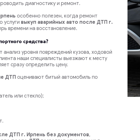
роводить диагностику и ремонт.
Ирпень
особенно полезен, когда ремонт
ю услуги
выкуп аварийных авто после ДТП г.
рь времени на восстановление.
портного средства?
т анализ уровня повреждений кузова, ходовой
 клиента наши специалисты выезжают к месту
яет сразу определить цену.
ле ДТП
оценивают битый автомобиль по
атель или стекло);
т.
сле ДТП г. Ирпень
без документов
,