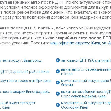
куп аварийных авто после ДТП
по его актуальной стои
ые условия и полное оформление документов для
выкуп 
в любой район Киева для оценки, что значительно эконо
 сразу после подписания договора, без задержек и доп
авто после ДТП г. Ирпень
, даже когда машина нуждает
я тех, кто не хочет тратить время на ремонт, диагности
uto гарантирует, что
выкуп аварийных авто после ДТП
иента условиях. Посетите
наш офис по адресу: Киев, ул. 
о не на ходу г. Вышгород
автовыкуп ДТП Кибальчича, 
выкуп авто с повреждениям
 ДТП Дарницкий район, Киев
г. Киев
ыкуп авто после дтп Приорка,
моментальный выкуп после Д
Яготин
о после аварии Виноградарь,
выкуп автомобилей после Д
Соломенский район, Киев
ьный выкуп авто дтп
моментальный выкуп авто д
, Киев
Осокорки, Киев