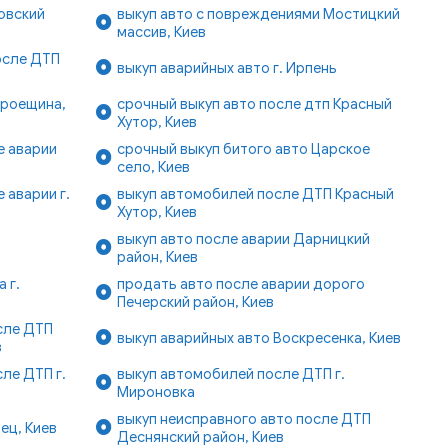
ровский
выкуп авто с повреждениями Мостицкий
массив, Киев
осле ДТП
выкуп аварийных авто г. Ирпень
Троещина,
срочный выкуп авто после дтп Красный
Хутор, Киев
е аварии
срочный выкуп битого авто Царское
село, Киев
 аварии г.
выкуп автомобилей после ДТП Красный
Хутор, Киев
выкуп авто после аварии Дарницкий
район, Киев
 г.
продать авто после аварии дорого
Печерский район, Киев
сле ДТП
выкуп аварийных авто Воскресенка, Киев
в
ле ДТП г.
выкуп автомобилей после ДТП г.
Мироновка
выкуп неисправного авто после ДТП
ец, Киев
Деснянский район, Киев