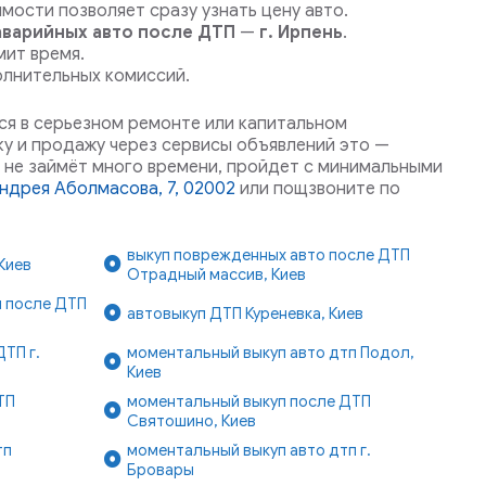
мости позволяет сразу узнать цену авто.
аварийных авто после ДТП
—
г. Ирпень
.
мит время.
олнительных комиссий.
ся в серьезном ремонте или капитальном
ку и продажу через сервисы объявлений это —
не займёт много времени, пройдет с минимальными
Андрея Аболмасова, 7, 02002
или пощзвоните по
выкуп поврежденных авто после ДТП
Киев
Отрадный массив, Киев
и после ДТП
автовыкуп ДТП Куреневка, Киев
ТП г.
моментальный выкуп авто дтп Подол,
Киев
ТП
моментальный выкуп после ДТП
Святошино, Киев
тп
моментальный выкуп авто дтп г.
Бровары