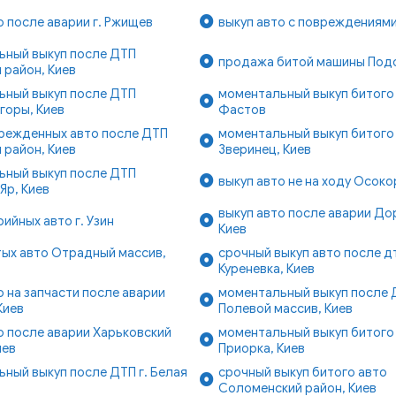
о после аварии г. Ржищев
выкуп авто с повреждениями 
ьный выкуп после ДТП
продажа битой машины Подо
 район, Киев
ьный выкуп после ДТП
моментальный выкуп битого 
горы, Киев
Фастов
врежденных авто после ДТП
моментальный выкуп битого
 район, Киев
Зверинец, Киев
ьный выкуп после ДТП
выкуп авто не на ходу Осоко
Яр, Киев
выкуп авто после аварии До
рийных авто г. Узин
Киев
тых авто Отрадный массив,
срочный выкуп авто после д
Куреневка, Киев
о на запчасти после аварии
моментальный выкуп после 
Киев
Полевой массив, Киев
о после аварии Харьковский
моментальный выкуп битого
иев
Приорка, Киев
ный выкуп после ДТП г. Белая
срочный выкуп битого авто
Соломенский район, Киев