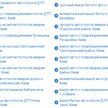
справного авто после ДТП
срочный выкуп битого авто г
ев
о с повреждениями после ДТП
моментальный выкуп битого 
ело, Киев
Бровары
о на запчасти после аварии
продать авто после аварии
 Киев
Подольский район, Киев
о с повреждениями Троещина,
выкуп авто с повреждениям
Русановка, Киев
о не на ходу Святошинский
выкуп авто с повреждениям
ев
Святошинский район, Киев
о на запчасти после аварии
выкуп авто с повреждениями
Киев
Киев
о на запчасти после аварии
выкуп авто после аварии Ше
 Киев
район, Киев
вто после аварии дорого
моментальный выкуп авто дт
кий массив, Киев
Киев
битой машины Кибальчича,
выкуп авто с повреждениям
г. Сквира
ых авто после ДТП Нова
выкуп битых авто после ДТП
Киев
село, Киев