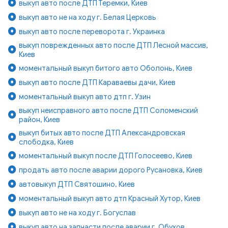
выкуп авто после ДТП Теремки, Киев
выкуп авто не на ходу г. Белая Церковь
выкуп авто после переворота г. Украинка
выкуп поврежденных авто после ДТП Лесной массив,
Киев
моментальный выкуп битого авто Оболонь, Киев
выкуп авто после ДТП Караваевы дачи, Киев
моментальный выкуп авто дтп г. Узин
выкуп неисправного авто после ДТП Соломенский
район, Киев
выкуп битых авто после ДТП Александровская
слободка, Киев
моментальный выкуп после ДТП Голосеево, Киев
продать авто после аварии дорого Русановка, Киев
автовыкуп ДТП Святошино, Киев
моментальный выкуп авто дтп Красный Хутор, Киев
выкуп авто не на ходу г. Богуслав
выкуп авто на запчасти после аварии г. Обухов