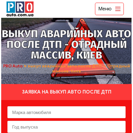
Меню
ВЫКУП АВАРИЙНЫХ АВТО
ПОСЛЕ ДТП - ОТРАДНЫЙ
МАССИВ, КИЕВ
PRO Auto
➤
выкуп аварийных авто после ДТП — Отрадный
массив, Киев
ЗАЯВКА НА ВЫКУП АВТО ПОСЛЕ ДТП