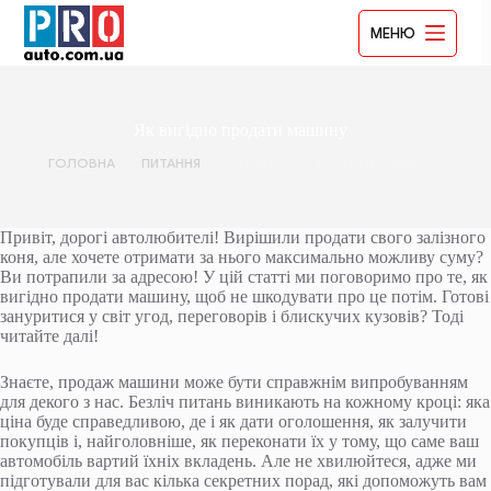
Перейти
до
МЕНЮ
вмісту
Як вигідно продати машину
ГОЛОВНА
ПИТАННЯ
ЯК ВИГІДНО ПРОДАТИ МАШИНУ
Привіт, дорогі автолюбителі! Вирішили продати свого залізного
коня, але хочете отримати за нього максимально можливу суму?
Ви потрапили за адресою! У цій статті ми поговоримо про те, як
вигідно продати машину, щоб не шкодувати про це потім. Готові
зануритися у світ угод, переговорів і блискучих кузовів? Тоді
читайте далі!
Знаєте, продаж машини може бути справжнім випробуванням
для декого з нас. Безліч питань виникають на кожному кроці: яка
ціна буде справедливою, де і як дати оголошення, як залучити
покупців і, найголовніше, як переконати їх у тому, що саме ваш
автомобіль вартий їхніх вкладень. Але не хвилюйтеся, адже ми
підготували для вас кілька секретних порад, які допоможуть вам