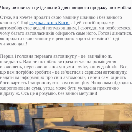
Чому автовикуп це ідеальний для швидкого продажу автомобіля
Отже, ви хочете продати свою машину швидко і без зайвого
клопоту? Тоді
скупка авто в Києві
- Цей спосіб продажу
автомобіля стає дедалі популярнішим, і сьогодні ми розберемося,
чому багато автовласників обирають саме його. Готові дізнатися,
як продати свою машину в рекордно короткі терміни? Тоді
читаємо далі!
Перша і головна перевага автовикупу - це, звичайно ж,
швидкість. Вам не потрібно витрачати час на розміщення
оголошень, переговори з покупцями і очікування дзвінків. Все,
що вам потрібно зробити - це зв'язатися з сервісом автовикупу,
надати їм інформацію про свій автомобіль, і вони самі оцінять
його вартість і запропонують вам свою ціну. Якщо вам підходить
запропонована сума, угода може бути укладена практично
відразу ж. Ось це я розумію, без зайвої метушні!