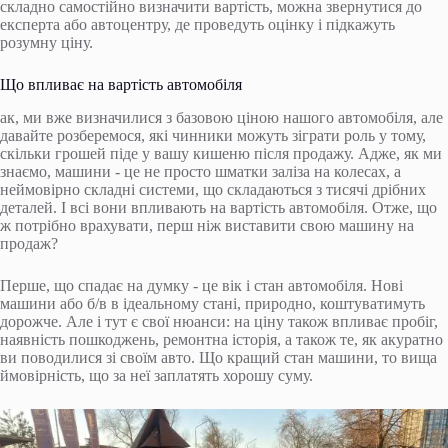
складно самостійно визначити вартість, можна звернутися до
експерта або автоцентру, де проведуть оцінку і підкажуть
розумну ціну.
Що впливає на вартість автомобіля
ак, ми вже визначилися з базовою ціною нашого автомобіля, але
давайте розберемося, які чинники можуть зіграти роль у тому,
скільки грошей піде у вашу кишеню після продажу. Адже, як ми
знаємо, машини - це не просто шматки заліза на колесах, а
неймовірно складні системи, що складаються з тисячі дрібних
деталей. І всі вони впливають на вартість автомобіля. Отже, що
ж потрібно врахувати, перш ніж виставити свою машину на
продаж?
Перше, що спадає на думку - це вік і стан автомобіля. Нові
машини або б/в в ідеальному стані, природно, коштуватимуть
дорожче. Але і тут є свої нюанси: на ціну також впливає пробіг,
наявність пошкоджень, ремонтна історія, а також те, як акуратно
ви поводилися зі своїм авто. Що кращий стан машини, то вища
ймовірність, що за неї заплатять хорошу суму.