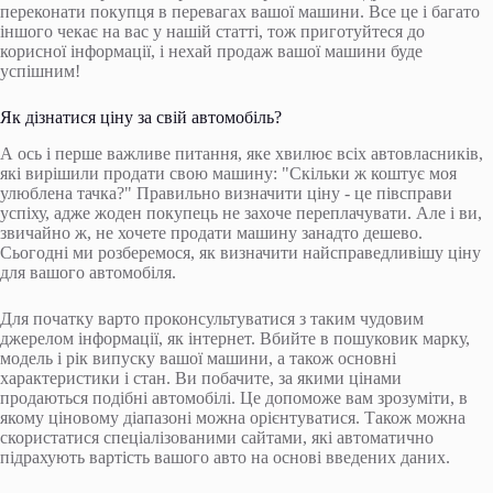
переконати покупця в перевагах вашої машини. Все це і багато
іншого чекає на вас у нашій статті, тож приготуйтеся до
корисної інформації, і нехай продаж вашої машини буде
успішним!
Як дізнатися ціну за свій автомобіль?
А ось і перше важливе питання, яке хвилює всіх автовласників,
які вирішили продати свою машину: "Скільки ж коштує моя
улюблена тачка?" Правильно визначити ціну - це півсправи
успіху, адже жоден покупець не захоче переплачувати. Але і ви,
звичайно ж, не хочете продати машину занадто дешево.
Сьогодні ми розберемося, як визначити найсправедливішу ціну
для вашого автомобіля.
Для початку варто проконсультуватися з таким чудовим
джерелом інформації, як інтернет. Вбийте в пошуковик марку,
модель і рік випуску вашої машини, а також основні
характеристики і стан. Ви побачите, за якими цінами
продаються подібні автомобілі. Це допоможе вам зрозуміти, в
якому ціновому діапазоні можна орієнтуватися. Також можна
скористатися спеціалізованими сайтами, які автоматично
підрахують вартість вашого авто на основі введених даних.