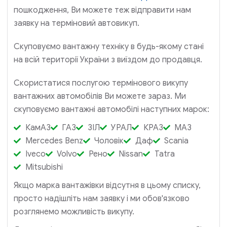
пошкодження, Ви можете теж відправити нам
заявку на терміновий автовикуп.
Скуповуємо вантажну техніку в будь-якому стані
на всій території України з виїздом до продавця.
Скористатися послугою термінового викупу
вантажних автомобілів Ви можете зараз. Ми
скуповуємо вантажні автомобілі наступних марок:
КамАЗ
ГАЗ
ЗІЛ
УРАЛ
КРАЗ
МАЗ
Mercedes Benz
Чоловік
Даф
Scania
Iveco
Volvo
Рено
Nissan
Tatra
Mitsubishi
Якщо марка вантажівки відсутня в цьому списку,
просто надішліть нам заявку і ми обов'язково
розглянемо можливість викупу.