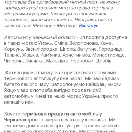
торговців був організований митний пост, на якому
приїжджі купці платили мито за право торгівлі з
місцевими купцями. Там же розташовувалися
лісопильні, жили жителі міста. Нині район міста
називається Митниця - Митниця.
Вікіпедія
Автовикуп у Черкаській області
- ця послуга доступна
в таких містах: Умань, Сміла, Золотоноша, Канів,
Корсунь, Звенигородка, Шпола, Ватутіне, Городище,
Тальне, Жашків, Кам'янка, Христинівка, Монастирище,
Чигирин, Лисянка, Маньківка, Чорнобай, Драбів.
Жителі цих міст можуть скористатися послугами
термінового автовикупу вже зараз. Ми заощадимо
багато вашого часу і запропонуємо найкращі умови.
Якщо у вас є потреба вигідно продати свій
автомобіль у Києві та інших містах України, просто
напишіть нам.
Хочете
терміново продати автомобіль у
Черкасах
просто зверніться в нашу компанію. Ми
зможемо домовиться про зустріч і провести викуп
вашого авто протягом 24 годин. Ми пропонуємо