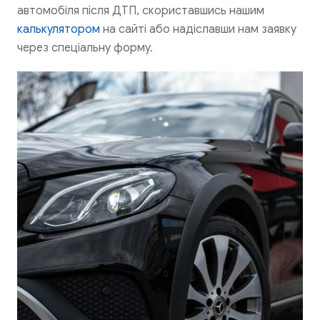
автомобіля після ДТП, скориставшись нашим
калькулятором
на сайті або надіславши нам заявку
через спеціальну форму.