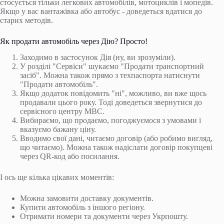
стосується тільки легкових автомобілів, мотоциклів і мопедів.
Якщо у вас вантажівка або автобус - доведеться вдатися до
старих методів.
Як продати автомобіль через Дію? Просто!
Заходимо в застосунок Дія (ну, ви зрозуміли).
У розділі "Сервіси" шукаємо "Продати транспортний
засіб". Можна також прямо з техпаспорта натиснути
"Продати автомобіль".
Якщо додаток повідомить "ні", можливо, ви вже щось
продавали цього року. Тоді доведеться звернутися до
сервісного центру МВС.
Вибираємо, що продаємо, погоджуємося з умовами і
вказуємо бажану ціну.
Вводимо свої дані, читаємо договір (або робимо вигляд,
що читаємо). Можна також надіслати договір покупцеві
через QR-код або посилання.
І ось ще кілька цікавих моментів:
Можна замовити доставку документів.
Купити автомобіль з іншого регіону.
Отримати номери та документи через Укрпошту.