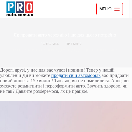
Перейти
до
МЕНЮ
вмісту
Як продати авто через дію і що для цього потрібно
ГОЛОВНА
ПИТАННЯ
ЯК ПРОДАТИ АВТО ЧЕРЕЗ ДІЮ І ЩО ДЛЯ ЦЬОГО ПОТРІБНО
Дорогі друзі, у нас для вас чудові новини! Тепер у нашій
улюбленій Дії ви можете
продати свій автомобіль
або придбати
новий лише за 15 хвилин! Так-так, ви не помилилися. А ще, ви
зможете розмитнити і переоформити авто. Звучить здорово, чи
не так? Давайте розберемося, як це працює.