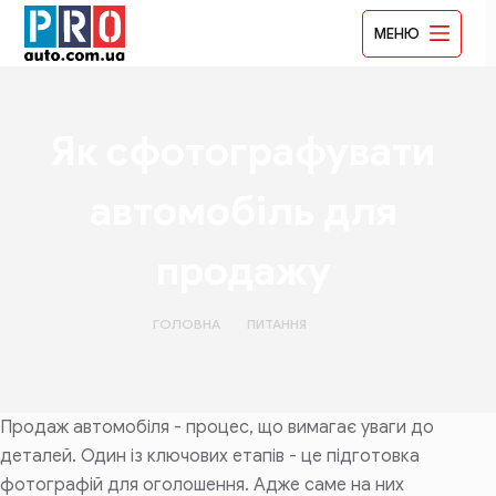
Перейти
МЕНЮ
до
вмісту
Як сфотографувати
автомобіль для
продажу
ГОЛОВНА
ПИТАННЯ
ЯК СФОТОГРАФУВАТИ АВТОМОБІЛЬ ДЛЯ ПРОДАЖУ
Продаж автомобіля - процес, що вимагає уваги до
деталей. Один із ключових етапів - це підготовка
фотографій для оголошення. Адже саме на них